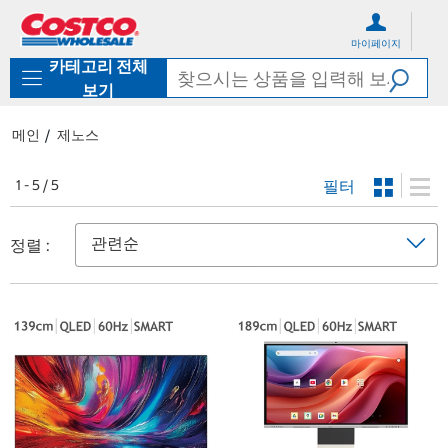
컨
메
텐
뉴
마이페이지
츠
로
카테고리 전체
로
바
바
로
보기
로
가
가
기
메인
제노스
기
필터
1 - 5 / 5
정렬 :