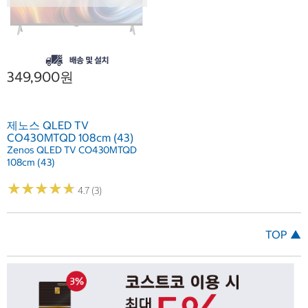
349,900원
제노스 QLED TV
CO430MTQD 108cm (43)
Zenos QLED TV CO430MTQD
108cm (43)
★
★
★
★
★
★
★
★
★
★
4.7 (3)
TOP ▲