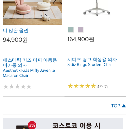
더 많은 옵션
164,900원
94,900원
시디즈 링고 학생용 의자
에스테틱 키즈 미피 아동용
Sidiz Ringo Student Chair
마카롱 의자
Aesthetik Kids Miffy Juvenile
Macaron Chair
★
★
★
★
★
★
★
★
★
★
★
★
★
★
★
★
★
★
★
★
4.9 (7)
TOP ▲