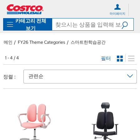
컨
메
텐
뉴
마이페이지
츠
로
카테고리 전체
로
바
바
로
보기
로
가
가
기
메인
FY26 Theme Categories
스마트한학습공간
기
필터
1 - 4 / 4
정렬 :