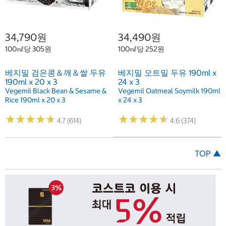
34,790원
34,490원
100㎖당 305원
100㎖당 252원
베지밀 검은콩＆깨＆쌀 두유
베지밀 오트밀 두유 190ml x
190ml x 20 x 3
24 x 3
Vegemil Black Bean & Sesame &
Vegemil Oatmeal Soymilk 190ml
Rice 190ml x 20 x 3
x 24 x 3
★
★
★
★
★
★
★
★
★
★
★
★
★
★
★
★
★
★
★
★
4.7 (614)
4.6 (374)
TOP ▲