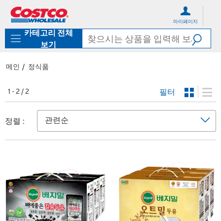
컨
메
텐
뉴
마이페이지
츠
로
카테고리 전체
로
바
바
로
보기
로
가
가
기
메인
정식품
기
필터
1 - 2 / 2
정렬 :