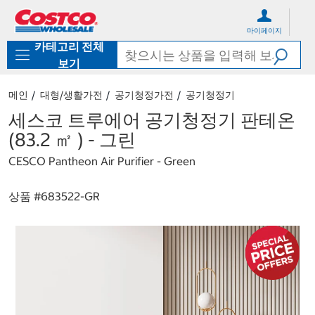
컨
메
텐
뉴
마이페이지
츠
로
카테고리 전체
로
바
바
로
보기
로
가
가
기
메인
대형/생활가전
공기청정가전
공기청정기
기
세스코 트루에어 공기청정기 판테온
(83.2 ㎡ ) - 그린
CESCO Pantheon Air Purifier - Green
상품 #
683522-GR