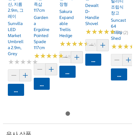
틸리티
산, 지름
족삽
장형
Dewalt
조립식
2.9m, 그
117cm
Sakura
D-
창고
레이
Garden
Expand
Handle
Suncast
Sunvilla
A
Able
Shovel
64
LED
Ergoline
Trellis
★
★
★
★
★
★
★
★
★
★
Utility
5.0 (2)
Market
Pointed
Hedge
Shed
Umbrell
Spade
★
★
★
★
★
★
★
★
★
★
4.5 (2)
★
★
★
★
★
★
A 2.9m,
117cm
Grey
★
★
★
★
★
★
★
★
★
★
4.8 (9)
카트에 담기
★
★
★
★
★
★
★
★
★
★
카트에 담기
카트에 
카트에 담기
카트에 담기
유사 상품