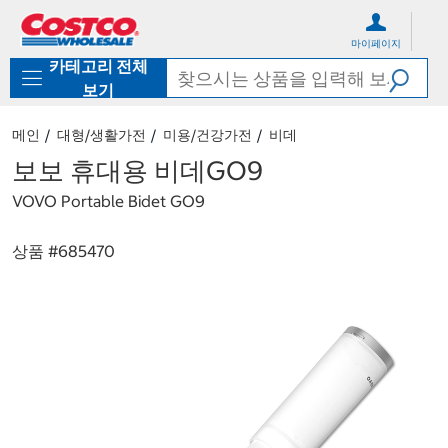
컨
메
텐
뉴
마이페이지
츠
로
카테고리 전체
로
바
바
로
보기
로
가
가
기
메인
대형/생활가전
미용/건강가전
비데
기
보보 휴대용 비데GO9
VOVO Portable Bidet GO9
상품 #
685470