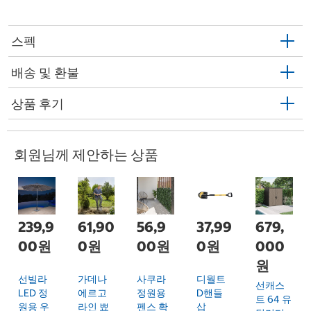
스펙
배송 및 환불
상품 후기
회원님께 제안하는 상품
239,9
61,90
56,9
37,99
679,
00원
0원
00원
0원
000
원
선빌라
가데나
사쿠라
디월트
선캐스
LED 정
에르고
정원용
D핸들
트 64 유
원용 우
라인 뾰
펜스 확
삽