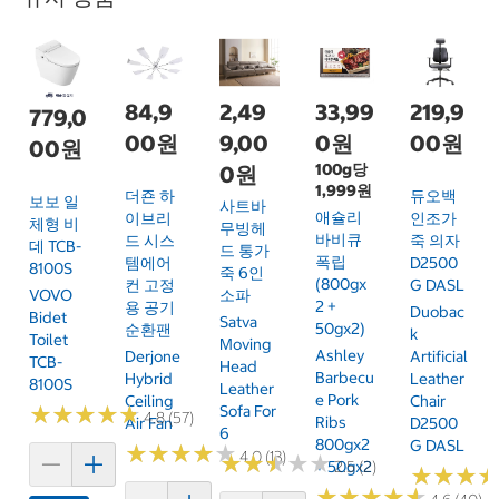
84,9
2,49
33,99
219,9
779,0
00원
9,00
0원
00원
00원
100g당
0원
1,999원
더죤 하
듀오백
보보 일
사트바
애슐리
이브리
인조가
체형 비
무빙헤
바비큐
드 시스
죽 의자
데 TCB-
드 통가
폭립
템에어
D2500
8100S
죽 6인
(800gx
컨 고정
G DASL
소파
VOVO
2 +
용 공기
Duobac
Bidet
Satva
50gx2)
순환팬
K
Toilet
Moving
Ashley
Derjone
Artificial
TCB-
Head
Barbecu
Hybrid
Leather
8100S
Leather
E Pork
Ceiling
Chair
Sofa For
★
★
★
★
★
★
★
★
★
★
4.8 (57)
Ribs
Air Fan
D2500
6
800gx2
G DASL
★
★
★
★
★
★
★
★
★
★
4.0 (13)
★
★
★
★
★
★
★
★
★
★
+ 50gx2
2.5 (2)
★
★
★
★
★
★
★
★
★
★
★
★
★
★
★
★