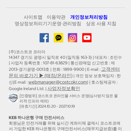
사이트맵
이용약관
개인정보처리방침
영상정보처리기기운영·관리방침
상표 사용 지침
(주)코스트코 코리아
14347 경기도 광명시 일직로 40 (일직동 163-3) | 대표자 : 조민수
| 사업자 등록번호 : 107-81-63829 | 통신판매업 신고번호 : 제
고객센터
2013-경기광명-0013호 | 전화 : 1899-9900 | E-mail :
문의 바로가기 ▶ (매장/온라인)
| 개인 정보 보호책임자 : 한
webmanager@costcokr.com
신(E-mail :
) | 호스팅제공자 :
사업자정보확인
Google Ireland Ltd. |
[인증범위] 코스트코 온라인몰 서비스 운영(심사받지 않은 물
리적 인프라 제외)
[유효기간] 2024.10.20 - 2027.10.19
KEB 하나은행 구매 안전서비스
회원님은 안전거래를 위해 실시간 계좌이체 결제시 코스트코에
서 가입한 KEB 하나은행의 구매안전서비스(채무지급보증)를 이