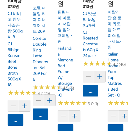
100g당
10g당
원
원
278원
212원
코렐 더
핀란디
이탈리
CJ 비비
CJ 맛군
블링 라
아 마로
안 홈 로
고 한우
밤 60g
떼 디너
네 서랍
마 유로
사골곰
X 24봉
웨어 세
형 침대
탑 매트
탕 500g
트 26P
CJ
프레임 -
리스 침
X 18
Roasted
Corelle
퀸
대세트-
CJ
Chestnu
Double
퀸
Finlandi
Bibigo
Ts 60g X
Ring
A
Italian
Korean
24pack
Latte
Marrone
Home
Beef
Dinnerw
★
★
★
★
★
★
★
★
★
★
4.7 (46)
Bed
Roma
Bone
Are Set
Frame
Euro
Broth
26P For
W/
Top
500g X
6
Storage
Mattres
18
★
★
★
★
★
★
★
★
★
★
4.5 (6)
Drawers
S Bed
카트에 담기
★
★
★
★
★
★
★
★
★
★
4.7 (76)
-Q
Set - Q
★
★
★
★
★
★
★
★
★
★
★
★
★
★
★
★
5.0 (1)
카트에 담기
카트에 담기
카트에 담기
카트에 