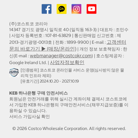
(주)코스트코 코리아
14347 경기도 광명시 일직로 40 (일직동 163-3) | 대표자 : 조민수
| 사업자 등록번호 : 107-81-63829 | 통신판매업 신고번호 : 제
고객센터
2013-경기광명-0013호 | 전화 : 1899-9900 | E-mail :
문의 바로가기 ▶ (매장/온라인)
| 개인 정보 보호책임자 : 한
webmanager@costcokr.com
신(E-mail :
) | 호스팅제공자 :
사업자정보확인
Google Ireland Ltd. |
[인증범위] 코스트코 온라인몰 서비스 운영(심사받지 않은 물
리적 인프라 제외)
[유효기간] 2024.10.20 - 2027.10.19
KEB 하나은행 구매 안전서비스
회원님은 안전거래를 위해 실시간 계좌이체 결제시 코스트코에
서 가입한 KEB 하나은행의 구매안전서비스(채무지급보증)를 이
용하실 수 있습니다.
서비스 가입사실 확인
©
2026
Costco Wholesale Corporation.
All rights reserved.