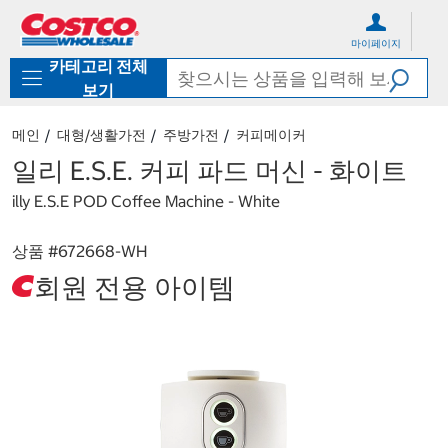
컨
메
텐
뉴
마이페이지
츠
로
카테고리 전체
로
바
바
로
보기
로
가
가
기
메인
대형/생활가전
주방가전
커피메이커
기
일리 E.S.E. 커피 파드 머신 - 화이트
illy E.S.E POD Coffee Machine - White
상품 #
672668-WH
회원 전용 아이템