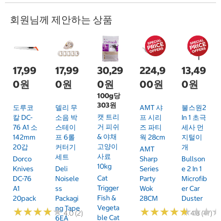
회원님께 제안하는 상품
17,99
17,99
30,29
224,9
13,49
0원
0원
0원
00원
0원
100g당
303원
도루코
델리 무
AMT 샤
불스원2
캣 트리
칼 DC-
소음 박
프 시리
In 1 초극
거 피쉬
76 A1 소
스테이
즈 파티
세사 먼
& 야채
142mm
프 6롤
웍 28cm
지털이
고양이
20갑
커터기
개
AMT
사료
세트
Dorco
Sharp
Bullson
10kg
Knives
Deli
Series
E 2 In 1
Cat
DC-76
Noisele
Party
Microfib
Trigger
A1
Ss
Wok
Er Car
Fish &
20pack
Packagi
28CM
Duster
Vegeta
Ng Tape
★
★
★
★
★
★
★
★
★
★
★
★
★
★
★
★
★
★
★
★
★
★
★
★
★
★
4.0 (2)
4.8 (47)
Ble Cat
6EA