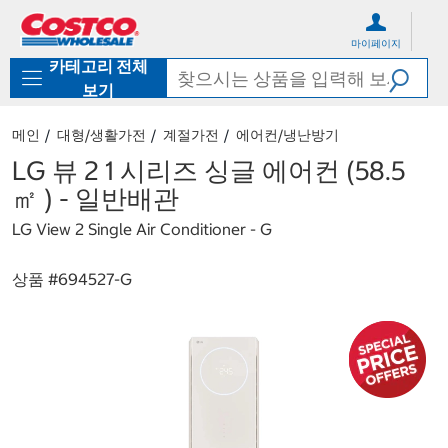
컨
메
텐
뉴
마이페이지
츠
로
카테고리 전체
로
바
바
로
보기
로
가
가
기
메인
대형/생활가전
계절가전
에어컨/냉난방기
기
LG 뷰 2 1 시리즈 싱글 에어컨 (58.5
㎡ ) - 일반배관
LG View 2 Single Air Conditioner - G
상품 #
694527-G