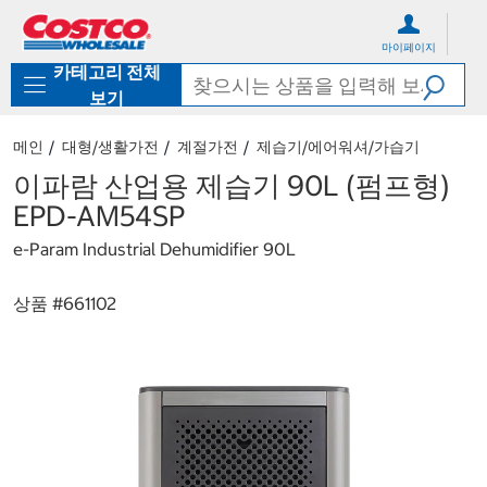
컨
메
텐
뉴
마이페이지
츠
로
카테고리 전체
로
바
바
로
보기
로
가
가
기
메인
대형/생활가전
계절가전
제습기/에어워셔/가습기
기
이파람 산업용 제습기 90L (펌프형)
EPD-AM54SP
e-Param Industrial Dehumidifier 90L
상품 #
661102