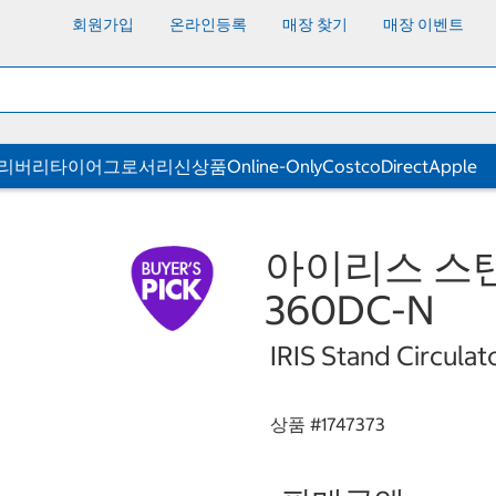
회원가입
온라인등록
매장 찾기
매장 이벤트
딜리버리
타이어
그로서리
신상품
Online-Only
CostcoDirect
Apple
아이리스 스탠
360DC-N
IRIS Stand Circul
상품 #
1747373