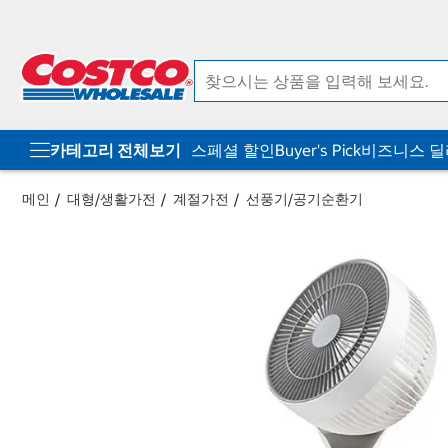
컨
메
텐
뉴
츠
로
로
바
바
로
로
가
가
기
기
카테고리 전체보기
스페셜 할인
Buyer's Pick
비즈니스 
메인
대형/생활가전
계절가전
선풍기/공기순환기