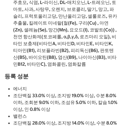
주효모, 식염, L-라이신, DL-매치오닌, L-트레오닌, 토
마토, 사과, 사탕무, 오렌지, 브로콜리, 딸기, 망고, 파
슬리, 프럭토올리고당, 만난올리고당, 셀룰로즈, 유카
추출물, 킬레이트 미네랄(철(Fe), 구리(Cu) , 아연
(Zn), 셀레늄(Se), 망간(Mn), 요오드(I), 코발트(Co)) ,
천연 항산화제(토코페롤, α,β,γ,δ, 로즈마리 오일), 비
타민 보충제(비타민A, 비타민D, 비타민E, 비타민K,
티아민(B1), 리보플라빈(B2), 피리독신(B6), 판토텐
산(B5), 바이오틴(B8), 엽산(B9), 나이아신(B3), 비타
민B12, 비타민C), 염화콜린, 염화칼륨
등록 성분
에너지
조단백질 33.0% 이상, 조지방 19.0% 이상, 수분 8.0%
이하, 조회분 9.0% 이하, 조섬유 5.0% 이하, 칼슘 1.0%
이상, 인 0.8% 이상
밸런스
조단백질 28.0% 이상, 조지방 14.0% 이상, 수분 8.0%