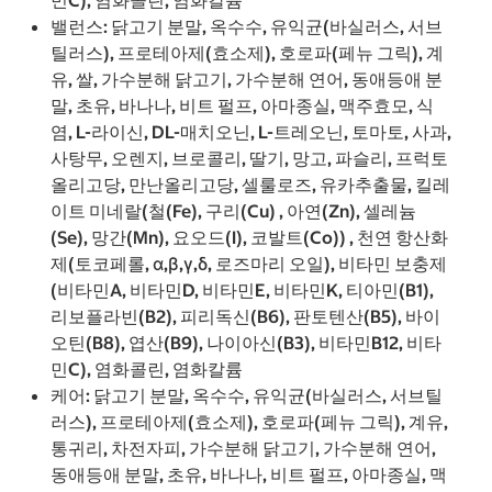
민C), 염화콜린, 염화칼륨
밸런스: 닭고기 분말, 옥수수, 유익균(바실러스, 서브
틸러스), 프로테아제(효소제), 호로파(페뉴 그릭), 계
유, 쌀, 가수분해 닭고기, 가수분해 연어, 동애등애 분
말, 초유, 바나나, 비트 펄프, 아마종실, 맥주효모, 식
염, L-라이신, DL-매치오닌, L-트레오닌, 토마토, 사과,
사탕무, 오렌지, 브로콜리, 딸기, 망고, 파슬리, 프럭토
올리고당, 만난올리고당, 셀룰로즈, 유카추출물, 킬레
이트 미네랄(철(Fe), 구리(Cu) , 아연(Zn), 셀레늄
(Se), 망간(Mn), 요오드(I), 코발트(Co)) , 천연 항산화
제(토코페롤, α,β,γ,δ, 로즈마리 오일), 비타민 보충제
(비타민A, 비타민D, 비타민E, 비타민K, 티아민(B1),
리보플라빈(B2), 피리독신(B6), 판토텐산(B5), 바이
오틴(B8), 엽산(B9), 나이아신(B3), 비타민B12, 비타
민C), 염화콜린, 염화칼륨
케어: 닭고기 분말, 옥수수, 유익균(바실러스, 서브틸
러스), 프로테아제(효소제), 호로파(페뉴 그릭), 계유,
통귀리, 차전자피, 가수분해 닭고기, 가수분해 연어,
동애등애 분말, 초유, 바나나, 비트 펄프, 아마종실, 맥