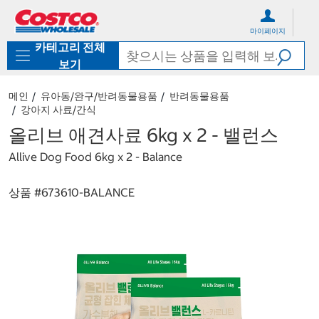
컨
메
텐
뉴
마이페이지
츠
로
카테고리 전체
로
바
바
로
보기
로
가
가
기
메인
유아동/완구/반려동물용품
반려동물용품
기
강아지 사료/간식
올리브 애견사료 6kg x 2 - 밸런스
Allive Dog Food 6kg x 2 - Balance
상품 #
673610-BALANCE