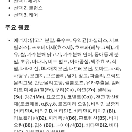
선택 1. 에너지
선택 2. 밸런스
선택 3. 케어
주요 원료
에너지: 닭고기 분말, 옥수수, 유익균(바실러스, 서브
틸러스), 프로테아제(효소제), 호로파(페뉴 그릭), 계
유, 쌀, 가수분해 닭고기, 가수분해 연어, 동애등애 분
말, 초유, 바나나, 비트 펄프, 아마종실, 맥주효모, 식
염, L-라이신, DL-매치오닌, L-트레오닌, 토마토, 사과,
사탕무, 오렌지, 브로콜리, 딸기, 망고, 파슬리, 프럭토
올리고당, 만난올리고당, 셀룰로즈, 유카추출물, 킬레
이트 미네랄(철(Fe), 구리(Cu) , 아연(Zn), 셀레늄
(Se), 망간(Mn), 요오드(I), 코발트(Co)) , 천연 항산화
제(토코페롤, α,β,γ,δ, 로즈마리 오일), 비타민 보충제
(비타민A, 비타민D, 비타민E, 비타민K, 티아민(B1),
리보플라빈(B2), 피리독신(B6), 판토텐산(B5), 바이
오틴(B8), 엽산(B9), 나이아신(B3), 비타민B12, 비타