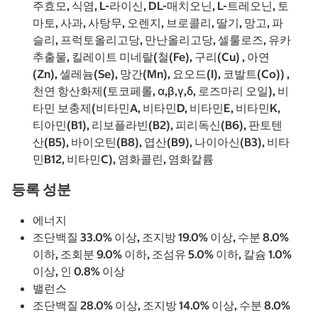
주효모, 식염, L-라이신, DL-매치오닌, L-트레오닌, 토
마토, 사과, 사탕무, 오렌지, 브로콜리, 딸기, 망고, 파
슬리, 프럭토올리고당, 만난올리고당, 셀룰로즈, 유카
추출물, 킬레이트 미네랄(철(Fe), 구리(Cu) , 아연
(Zn), 셀레늄(Se), 망간(Mn), 요오드(I), 코발트(Co)) ,
천연 항산화제(토코페롤, α,β,γ,δ, 로즈마리 오일), 비
타민 보충제(비타민A, 비타민D, 비타민E, 비타민K,
티아민(B1), 리보플라빈(B2), 피리독신(B6), 판토텐
산(B5), 바이오틴(B8), 엽산(B9), 나이아신(B3), 비타
민B12, 비타민C), 염화콜린, 염화칼륨
등록 성분
에너지
조단백질 33.0% 이상, 조지방 19.0% 이상, 수분 8.0%
이하, 조회분 9.0% 이하, 조섬유 5.0% 이하, 칼슘 1.0%
이상, 인 0.8% 이상
밸런스
조단백질 28.0% 이상, 조지방 14.0% 이상, 수분 8.0%