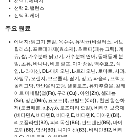
선택 1. 에너지
선택 2. 밸런스
선택 3. 케어
주요 원료
에너지: 닭고기 분말, 옥수수, 유익균(바실러스, 서브
틸러스), 프로테아제(효소제), 호로파(페뉴 그릭), 계
유, 쌀, 가수분해 닭고기, 가수분해 연어, 동애등애 분
말, 초유, 바나나, 비트 펄프, 아마종실, 맥주효모, 식
염, L-라이신, DL-매치오닌, L-트레오닌, 토마토, 사과,
사탕무, 오렌지, 브로콜리, 딸기, 망고, 파슬리, 프럭토
올리고당, 만난올리고당, 셀룰로즈, 유카추출물, 킬레
이트 미네랄(철(Fe), 구리(Cu) , 아연(Zn), 셀레늄
(Se), 망간(Mn), 요오드(I), 코발트(Co)) , 천연 항산화
제(토코페롤, α,β,γ,δ, 로즈마리 오일), 비타민 보충제
(비타민A, 비타민D, 비타민E, 비타민K, 티아민(B1),
리보플라빈(B2), 피리독신(B6), 판토텐산(B5), 바이
오틴(B8), 엽산(B9), 나이아신(B3), 비타민B12, 비타