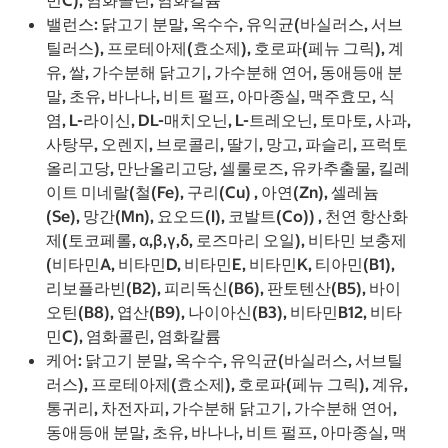
민C), 염화콜린, 염화칼륨
밸런스: 닭고기 분말, 옥수수, 유익균(바실러스, 서브
틸러스), 프로테아제(효소제), 호로파(페뉴 그릭), 계
유, 쌀, 가수분해 닭고기, 가수분해 연어, 동애등애 분
말, 초유, 바나나, 비트 펄프, 아마종실, 맥주효모, 식
염, L-라이신, DL-매치오닌, L-트레오닌, 토마토, 사과,
사탕무, 오렌지, 브로콜리, 딸기, 망고, 파슬리, 프럭토
올리고당, 만난올리고당, 셀룰로즈, 유카추출물, 킬레
이트 미네랄(철(Fe), 구리(Cu) , 아연(Zn), 셀레늄
(Se), 망간(Mn), 요오드(I), 코발트(Co)) , 천연 항산화
제(토코페롤, α,β,γ,δ, 로즈마리 오일), 비타민 보충제
(비타민A, 비타민D, 비타민E, 비타민K, 티아민(B1),
리보플라빈(B2), 피리독신(B6), 판토텐산(B5), 바이
오틴(B8), 엽산(B9), 나이아신(B3), 비타민B12, 비타
민C), 염화콜린, 염화칼륨
케어: 닭고기 분말, 옥수수, 유익균(바실러스, 서브틸
러스), 프로테아제(효소제), 호로파(페뉴 그릭), 계유,
통귀리, 차전자피, 가수분해 닭고기, 가수분해 연어,
동애등애 분말, 초유, 바나나, 비트 펄프, 아마종실, 맥