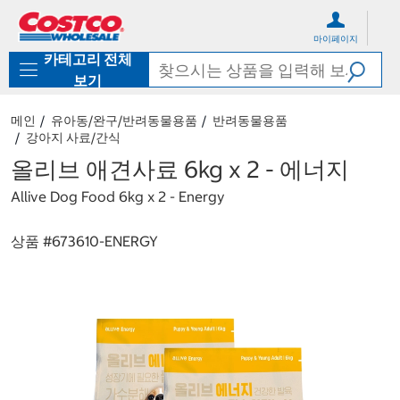
컨
메
텐
뉴
마이페이지
츠
로
카테고리 전체
로
바
바
로
보기
로
가
가
기
메인
유아동/완구/반려동물용품
반려동물용품
기
강아지 사료/간식
올리브 애견사료 6kg x 2 - 에너지
Allive Dog Food 6kg x 2 - Energy
상품 #
673610-ENERGY