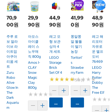
70,9
29,9
44,9
41,99
48,9
00원
90원
90원
0원
90원
주루 로
아모스
레고 모
쫑알쫑
레고 해
보 얼라
아이클
형 보관
알 똘똘
리포터
이브 라
레이 스
상자 4
이 딸기
자유로
이트업
노우매
개 세트
농장
운 엘프
아쿠아
직 800g
도비
LEGO
Toritori'
리움 세
76469
Amos I-
Storage
S
트
CLAY
Brick
Strawbe
LEGO
Zuru
Snow
Set Of 4
Rry Farm
Harry
Robo
Magic
Potter
★
★
★
★
★
★
★
★
★
★
★
★
★
★
★
★
★
★
★
★
5.0 (1)
Alive
Clay
Dobby
Glow In
800g
The
The
Free Elf
★
★
★
★
★
★
★
★
★
★
Dark
★
★
★
★
★
★
Aquariu
카트에 담기
카트에 담기
M