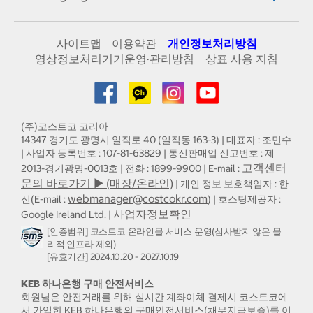
사이트맵
이용약관
개인정보처리방침
영상정보처리기기운영·관리방침
상표 사용 지침
(주)코스트코 코리아
14347 경기도 광명시 일직로 40 (일직동 163-3) | 대표자 : 조민수
| 사업자 등록번호 : 107-81-63829 | 통신판매업 신고번호 : 제
고객센터
2013-경기광명-0013호 | 전화 : 1899-9900 | E-mail :
문의 바로가기 ▶ (매장/온라인)
| 개인 정보 보호책임자 : 한
webmanager@costcokr.com
신(E-mail :
) | 호스팅제공자 :
사업자정보확인
Google Ireland Ltd. |
[인증범위] 코스트코 온라인몰 서비스 운영(심사받지 않은 물
리적 인프라 제외)
[유효기간] 2024.10.20 - 2027.10.19
KEB 하나은행 구매 안전서비스
회원님은 안전거래를 위해 실시간 계좌이체 결제시 코스트코에
서 가입한 KEB 하나은행의 구매안전서비스(채무지급보증)를 이