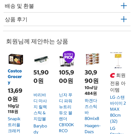
배송 및 환불
상품 후기
회원님께 제안하는 상품
Costco
51,90
105,9
30,9
회원
Grocer
0원
00원
90원
y
전용 아
10㎖당
13,69
이템
484원
바리바
닌자 푸
LG 스탠
0원
하겐다
디 마사
디 파워
바이미 2
10g당
즈스틱
지 릴렉
뉴트리
MAX
118원
바
스틱 &
듀오 블
80cm
80mlx8
Snapik
지압볼
렌더
(32)
트러플
CB100K
Haagen-
Barybo
LG
크래커
RCO
Dazs
Dy