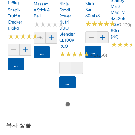
Stanby
1.16kg
Stick
Massag
Ninja
ME 2
Bar
Snapik
E Stick &
Foodi
Max TV
80mlx8
Truffle
Ball
Power
32LX6B
Cracker
Nutri
★
★
★
★
★
★
★
★
★
★
★
★
★
★
★
★
★
★
★
★
KGA
4.7 (109)
1.16kg
DUO
80cm
Blender
★
★
★
★
★
★
★
★
★
★
(32)
4.7 (159)
CB100K
★
★
★
★
★
★
RCO
카트에 담기
카트에 담기
★
★
★
★
★
★
★
★
★
★
4.8 (250)
카트에 담기
카트에 담기
유사 상품