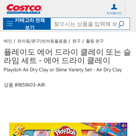
컨
메
텐
뉴
마이페이지
츠
로
카테고리 전체
로
바
바
로
보기
로
가
가
기
메인
유아동/완구/반려동물용품
완구
활동 완구
기
플레이도 에어 드라이 클레이 또는 슬
라임 세트 - 에어 드라이 클레이
Playdoh Air Dry Clay or Slime Variety Set - Air Dry Clay
상품 #
1851603-AIR