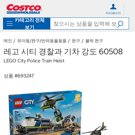
컨
메
텐
뉴
마이페이지
츠
로
카테고리 전체
로
바
바
로
보기
로
가
가
기
메인
유아동/완구/반려동물용품
완구
블럭 완구
기
레고 시티 경찰과 기차 강도 60508
LEGO City Police Train Heist
상품 #
693247