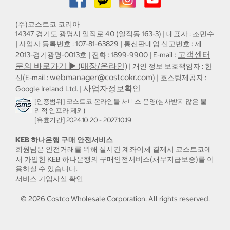
(주)코스트코 코리아
14347 경기도 광명시 일직로 40 (일직동 163-3) | 대표자 : 조민수
| 사업자 등록번호 : 107-81-63829 | 통신판매업 신고번호 : 제
고객센터
2013-경기광명-0013호 | 전화 : 1899-9900 | E-mail :
문의 바로가기 ▶ (매장/온라인)
| 개인 정보 보호책임자 : 한
webmanager@costcokr.com
신(E-mail :
) | 호스팅제공자 :
사업자정보확인
Google Ireland Ltd. |
[인증범위] 코스트코 온라인몰 서비스 운영(심사받지 않은 물
리적 인프라 제외)
[유효기간] 2024.10.20 - 2027.10.19
KEB 하나은행 구매 안전서비스
회원님은 안전거래를 위해 실시간 계좌이체 결제시 코스트코에
서 가입한 KEB 하나은행의 구매안전서비스(채무지급보증)를 이
용하실 수 있습니다.
서비스 가입사실 확인
©
2026
Costco Wholesale Corporation.
All rights reserved.