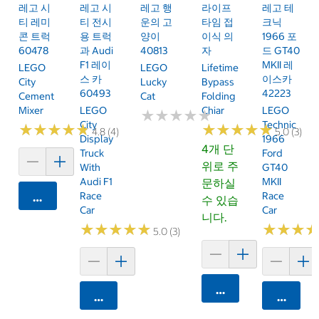
레고 시
레고 시
레고 행
라이프
레고 테
티 레미
티 전시
운의 고
타임 접
크닉
콘 트럭
용 트럭
양이
이식 의
1966 포
60478
과 Audi
40813
자
드 GT40
F1 레이
MKII 레
LEGO
LEGO
Lifetime
스 카
이스카
City
Lucky
Bypass
60493
42223
Cement
Cat
Folding
Mixer
LEGO
Chiar
LEGO
★
★
★
★
★
★
★
★
★
★
City
Technic
★
★
★
★
★
★
★
★
★
★
★
★
★
★
★
★
★
★
★
★
4.8 (4)
5.0 (3)
Display
1966
4개 단
Truck
Ford
위로 주
With
GT40
Audi F1
MKII
문하실
Race
Race
카트에 담기
수 있습
Car
Car
니다.
★
★
★
★
★
★
★
★
★
★
★
★
★
★
★
★
5.0 (3)
카트에 담기
카트에 담기
카트에 