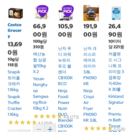
Costco
66,9
105,9
191,9
26,4
Grocer
00원
00원
00원
90원
y
100g당
10미터
13,69
310원
당 221원
닌자 푸
닌자 크
0원
예산농
커클랜
디 파워
리스피
10g당
협 삼광
드 시그
뉴트리
에어프
118원
쌀10kg
니춰 프
듀오 블
라이어
X 2
리미엄 3
Snapik
렌더
3.8L
겹화장
트러플
CB100K
FN090
Yesan
지40m
크래커
RCO
KR
Nonghy
X 30롤
1.16kg
Up
Ninja
Ninja
Samgwa
Kirkland
Snapik
Foodi
Crispi
Ng Rice
Signatur
Truffle
Power
Air
10kg X 2
E
Cracker
Nutri
Fryer
Premiu
1.16kg
DUO
FN090
★
★
★
★
★
★
★
★
★
★
4.8 (273)
M Bath
Blender
KR 3.8L
★
★
★
★
★
★
★
★
★
★
4.7 (159)
Tissue
CB100K
★
★
★
★
★
★
★
★
★
★
5.0 (6)
40m X
RCO