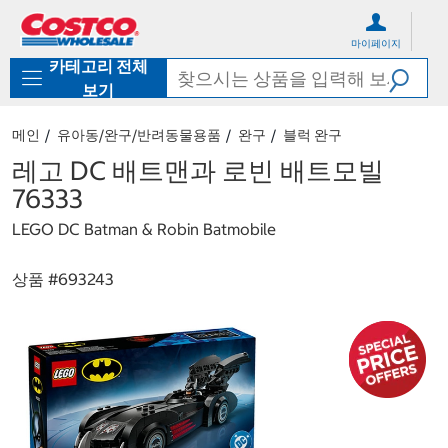
컨
메
텐
뉴
마이페이지
츠
로
카테고리 전체
로
바
바
로
보기
로
가
가
기
메인
유아동/완구/반려동물용품
완구
블럭 완구
기
레고 DC 배트맨과 로빈 배트모빌
76333
LEGO DC Batman & Robin Batmobile
상품 #
693243