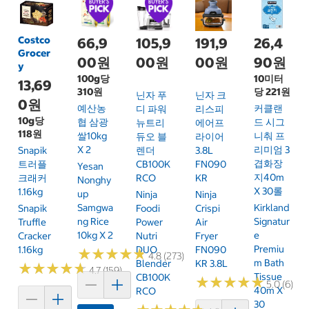
Costco
66,9
105,9
191,9
26,4
Grocer
00원
00원
00원
90원
y
100g당
10미터
13,69
310원
당 221원
닌자 푸
닌자 크
0원
예산농
커클랜
디 파워
리스피
10g당
협 삼광
드 시그
뉴트리
에어프
118원
쌀10kg
니춰 프
듀오 블
라이어
X 2
리미엄 3
Snapik
렌더
3.8L
겹화장
트러플
CB100K
FN090
Yesan
지40m
크래커
RCO
KR
Nonghy
X 30롤
1.16kg
Up
Ninja
Ninja
Samgwa
Kirkland
Snapik
Foodi
Crispi
Ng Rice
Signatur
Truffle
Power
Air
10kg X 2
E
Cracker
Nutri
Fryer
Premiu
1.16kg
DUO
FN090
★
★
★
★
★
★
★
★
★
★
4.8 (273)
M Bath
Blender
KR 3.8L
★
★
★
★
★
★
★
★
★
★
4.7 (159)
Tissue
CB100K
★
★
★
★
★
★
★
★
★
★
5.0 (6)
40m X
RCO
30