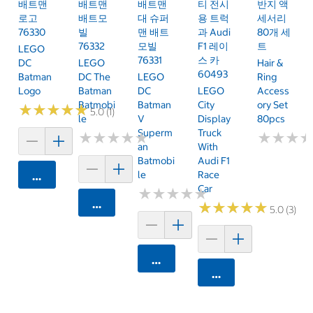
배트맨
배트맨
배트맨
티 전시
반지 액
로고
배트모
대 슈퍼
용 트럭
세서리
76330
빌
맨 배트
과 Audi
80개 세
76332
모빌
F1 레이
트
LEGO
76331
스 카
DC
LEGO
Hair &
60493
Batman
DC The
LEGO
Ring
Logo
Batman
DC
LEGO
Access
Batmobi
Batman
City
Ory Set
★
★
★
★
★
★
★
★
★
★
5.0 (1)
Le
V
Display
80pcs
Superm
Truck
★
★
★
★
★
★
★
★
★
★
★
★
★
★
★
★
An
With
Batmobi
Audi F1
Le
Race
카트에 담기
Car
★
★
★
★
★
★
★
★
★
★
카트에 담기
★
★
★
★
★
★
★
★
★
★
5.0 (3)
카트에 담기
카트에 담기