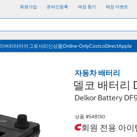
회원가입
온라인등록
매장 찾기
매장 이벤트
딜리버리
타이어
그로서리
신상품
Online-Only
CostcoDirect
Apple
자동차 배터리
델코 배터리 DF
Delkor Battery D
상품 #
548130
회원 전용 아이