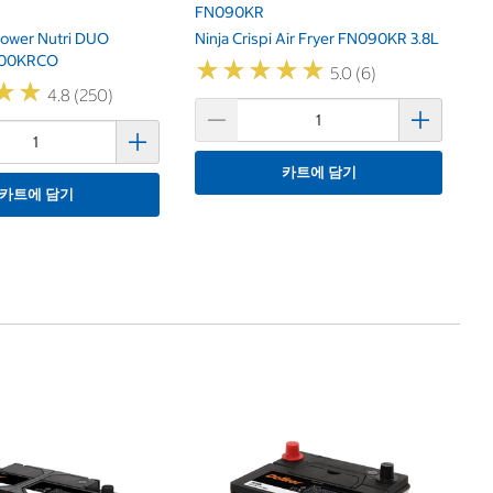
FN090KR
Power Nutri DUO
Ninja Crispi Air Fryer FN090KR 3.8L
100KRCO
★
★
★
★
★
★
★
★
★
★
5.0 (6)
★
★
★
★
4.8 (250)
카트에 담기
카트에 담기
자