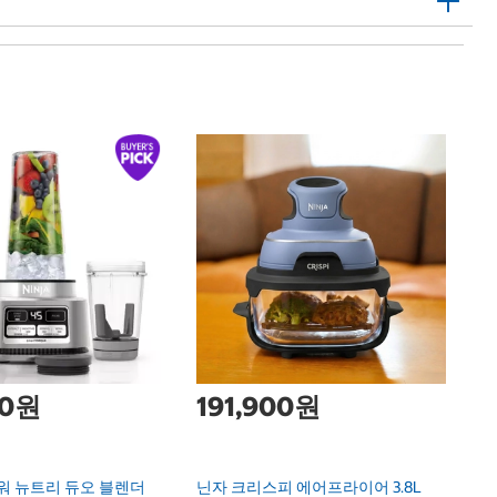
1
커
장
Ki
Ti
00원
191,900원
워 뉴트리 듀오 블렌더
닌자 크리스피 에어프라이어 3.8L