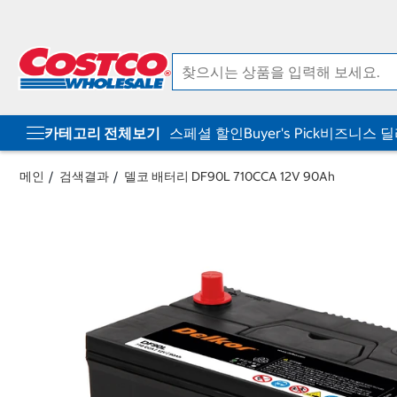
컨
메
텐
뉴
츠
로
로
바
바
로
로
가
가
기
기
카테고리 전체보기
스페셜 할인
Buyer's Pick
비즈니스 
메인
검색결과
델코 배터리 DF90L 710CCA 12V 90Ah