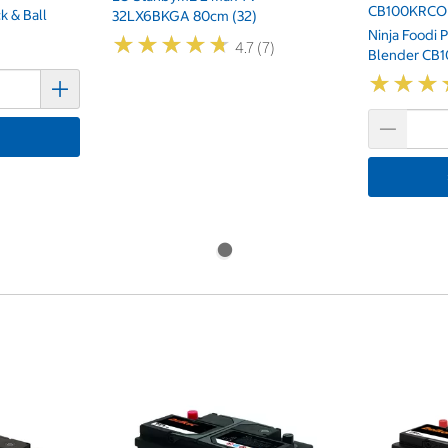
CB100KRCO
k & Ball
32LX6BKGA 80cm (32)
Ninja Foodi 
★
★
★
★
★
★
★
★
★
★
4.7 (7)
Blender CB
★
★
★
★
★
★
기