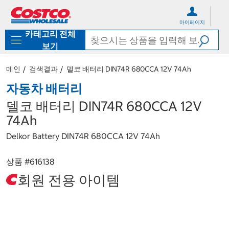
컨
메
텐
뉴
마이페이지
츠
로
카테고리 전체
로
바
바
로
보기
로
가
가
기
메인
검색결과
델코 배터리 DIN74R 680CCA 12V 74Ah
기
자동차 배터리
델코 배터리 DIN74R 680CCA 12V
74Ah
Delkor Battery DIN74R 680CCA 12V 74Ah
상품 #
616138
회원 전용 아이템