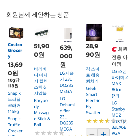
회원님께 제안하는 상품
Costco
51,90
28,9
639,
회원
Grocer
0원
90원
000
y
전용 아
13,69
원
이템
바리바
긱 스마
LG 스탠
0원
LG제습
디 마사
트 해충
바이미 2
기 23L
10g당
지 릴렉
퇴치기
MAX
DQ235
118원
스틱 &
Geek
80cm
MEGA
Snapik
지압볼
Smart
(32)
LG
트러플
Barybo
Electric
LG
Dehumi
크래커
Dy
Fly
Stanby
Difier
1.16kg
Massag
Swatter
ME 2
23L
Snapik
E Stick &
★
★
★
★
★
★
★
★
★
★
Max TV
3.7 (3)
DQ235
Truffle
Ball
32LX6B
MEGA
Cracker
★
★
★
★
★
★
★
★
★
★
KGA