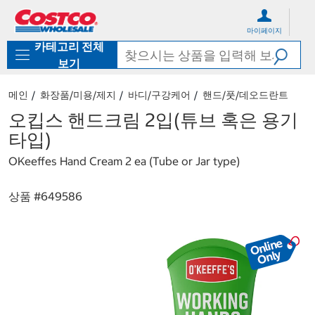
컨
메
텐
뉴
마이페이지
츠
로
카테고리 전체
로
바
바
로
보기
로
가
가
기
메인
화장품/미용/제지
바디/구강케어
핸드/풋/데오드란트
기
오킵스 핸드크림 2입(튜브 혹은 용기
타입)
OKeeffes Hand Cream 2 ea (Tube or Jar type)
상품 #
649586