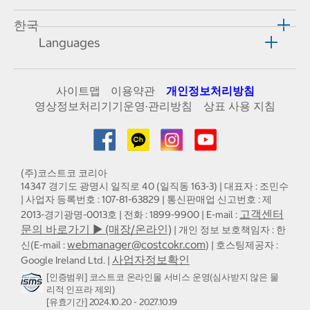
한국
Languages
사이트맵
이용약관
개인정보처리방침
영상정보처리기기운영·관리방침
상표 사용 지침
(주)코스트코 코리아
14347 경기도 광명시 일직로 40 (일직동 163-3) | 대표자 : 조민수
| 사업자 등록번호 : 107-81-63829 | 통신판매업 신고번호 : 제
고객센터
2013-경기광명-0013호 | 전화 : 1899-9900 | E-mail :
문의 바로가기 ▶ (매장/온라인)
| 개인 정보 보호책임자 : 한
webmanager@costcokr.com
신(E-mail :
) | 호스팅제공자 :
사업자정보확인
Google Ireland Ltd. |
[인증범위] 코스트코 온라인몰 서비스 운영(심사받지 않은 물
리적 인프라 제외)
[유효기간] 2024.10.20 - 2027.10.19