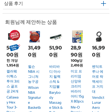
상품 후기
회원님께 제안하는 상품
54,9
31,49
51,90
28,9
16,99
00원
0원
0원
90원
0원
한 개당
100g당
1,954원
2,416원
윌슨
바리바
벤딕트
캘러웨
미오 프
NBA 시
디 마사
루나 에
이헥스
리미엄
그니쳐
지 릴렉
어로 락
투어 3피
산양유
농구공
스틱 &
맥세이
스 골프
크리미
지압볼
프 거치
Wilson
공 24개
버라이
대
NBA
Barybo
어티 15g
Callawa
Signatur
Dy
Vendict
X 80pcs
Y Hex
E
Massag
Lunar
Tour 3-
Me-O
Basketb
E Stick &
Aero