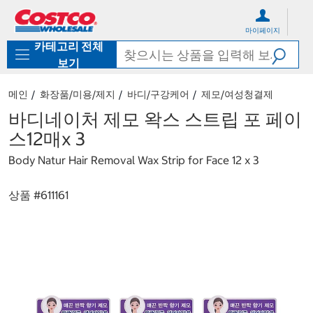
컨
메
텐
뉴
마이페이지
츠
로
카테고리 전체
로
바
바
로
보기
로
가
가
기
메인
화장품/미용/제지
바디/구강케어
제모/여성청결제
기
바디네이처 제모 왁스 스트립 포 페이
스12매x 3
Body Natur Hair Removal Wax Strip for Face 12 x 3
상품 #
611161