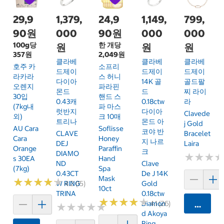
29,9
1,379,
24,9
1,149,
799,
90원
000
90원
000
000
100g당
한 개당
원
원
원
357원
2,049원
클라베
클라베
클라베
호주 카
소프리
드제이
드제이
드제이
라카라
스 허니
다이아
14K 골
골드팔
오렌지
파라핀
몬드
드
찌 라이
30입
핸드 스
0.43캐
0.18ctw
라
(7kg내
파 마스
럿반지
다이아
Clavede
외)
크 10매
트리나
몬드 아
J Gold
AU Cara
Soflisse
코야 반
CLAVE
Bracelet
Cara
Honey
지 나르
DEJ
Laira
Orange
Paraffin
크
DIAMO
★
★
★
★
★
★
S 30EA
Hand
ND
Clave
(7kg)
Spa
0.43CT
De J 14K
Mask
★
★
★
★
★
★
★
★
★
★
W RING
4.2 (15)
Gold
10ct
TRINA
0.18ctw
★
★
★
★
★
★
★
★
★
★
Diamon
4.1 (26)
카트에 
★
★
★
★
★
★
★
★
★
★
D Akoya
Ring