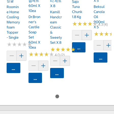
솝세트
X 5
싱글
티 세트
Sajo
60ml X
X 8
Tuna
Beksul
Roomin
10ea
Chunk
Canola
E Home
Kamill
Dr.Bron
1.8 Kg
Oil
Cooling
Handcr
Ner's
900ml
Memory
Eam
★
★
★
★
★
★
★
★
★
★
4.3 (4)
Castile
X 5
Foam
Classic
Soap
Topper
&
★
★
★
★
★
★
Set
- Single
Sweety
60ml X
Set X 8
★
★
★
★
★
★
★
★
★
★
10ea
카트에 담기
★
★
★
★
★
★
★
★
★
★
5.0 (1)
★
★
★
★
★
★
★
★
★
★
4.0 (2)
카트에 
카트에 담기
카트에 담기
카트에 담기