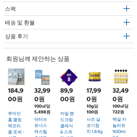
스펙
배송 및 환불
상품 후기
회원님께 제안하는 상품
184,9
32,99
89,9
17,99
32,49
00원
0원
00원
0원
0원
100㎖당
10g당
100㎖당
5,498원
100원
722원
루마인
카밀 핸
닥터브
사조 살
백설 카
홈 쿨링
드크림
로너스
코기참
놀라유
메모리
클래식
캐스틸
치 1.8 Kg
900ml
폼 토퍼 -
& 스위