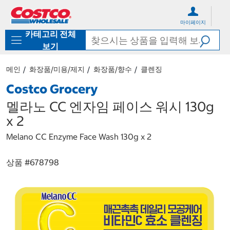
컨
메
텐
뉴
마이페이지
츠
로
카테고리 전체
로
바
바
로
보기
로
가
가
기
메인
화장품/미용/제지
화장품/향수
클렌징
기
Costco Grocery
멜라노 CC 엔자임 페이스 워시 130g
x 2
Melano CC Enzyme Face Wash 130g x 2
상품 #
678798