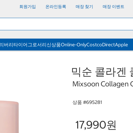
회원가입
온라인등록
매장 찾기
매장 이벤트
딜리버리
타이어
그로서리
신상품
Online-Only
CostcoDirect
Apple
믹순 콜라겐 클
Mixsoon Collagen 
상품 #
695281
17,990원