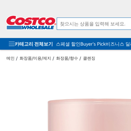
컨
메
텐
뉴
츠
로
로
바
바
로
로
가
가
기
기
카테고리 전체보기
스페셜 할인
Buyer's Pick
비즈니스 
메인
화장품/미용/제지
화장품/향수
클렌징