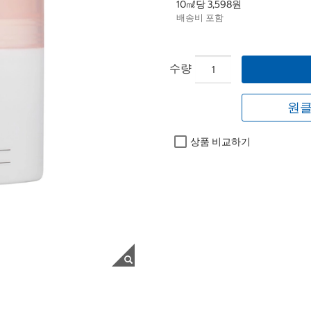
10㎖당 3,598원
배송비 포함
수량
원클
상품 비교하기