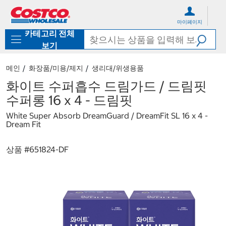
컨
메
텐
뉴
마이페이지
츠
로
카테고리 전체
로
바
바
로
보기
로
가
가
기
메인
화장품/미용/제지
생리대/위생용품
기
화이트 수퍼흡수 드림가드 / 드림핏
수퍼롱 16 x 4 - 드림핏
White Super Absorb DreamGuard / DreamFit SL 16 x 4 -
Dream Fit
상품 #
651824-DF