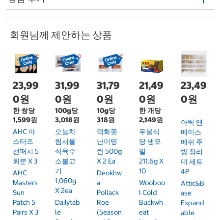
회원님께 제안하는 상품
23,99
31,99
31,79
21,49
23,49
0원
0원
0원
0원
0원
한 쌍당
100g당
10g당
한 개당
1,599원
3,018원
318원
2,149원
아틱 앤
AHC 마
오늘차
덕화못
우불식
베이스
스터즈
림서울
난이명
당 냉모
메쉬 주
선패치 5
식육수
란 500g
밀
방 정리
회분 X 3
소불고
X 2 Ea
211.6g X
대 세트
기
10
4P
AHC
Deokhw
1,060g
Masters
A
Wooboo
Attic&B
X 2ea
Sun
Pollack
L Cold
Ase
Patch 5
Dailytab
Roe
Buckwh
Expand
Pairs X 3
Le
(season
Eat
Able