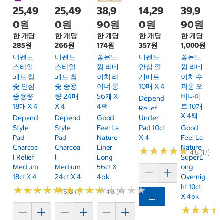
25,49
25,49
38,9
14,29
39,9
0원
0원
90원
0원
90원
한 개당
한 개당
한 개당
한 개당
한 개당
285원
266원
174원
357원
1,000원
디펜드
디펜드
좋은느
디펜드
좋은느
스타일
스타일
낌 라네
안심 깔
낌 라네
패드 참
패드 참
이처 라
개매트
이처 수
숯 안심
숯 중용
이너 롱
10매 X 4
퍼롱 오
중용량
량 24매
56개 X
버나이
Depend
18매 X 4
X 4
4팩
트 10개
Relief
X 4팩
Depend
Depend
Good
Under
Style
Style
Feel La
Pad 10ct
Good
Pad
Pad
Nature
X 4
Feel La
Charcoa
Charcoa
Liner
Nature
★
★
★
★
★
★
★
★
★
★
4.8 (17)
L Relief
L
Long
SuperL
Medium
Medium
56ct X
Ong
18ct X 4
24ct X 4
4pk
Overnig
Ht 10ct
★
★
★
★
★
★
★
★
★
★
★
★
★
★
★
★
★
★
★
★
★
★
★
★
★
★
★
★
★
★
5.0 (1)
4.8 (4)
X 4pk
카트에 담기
★
★
★
★
★
★