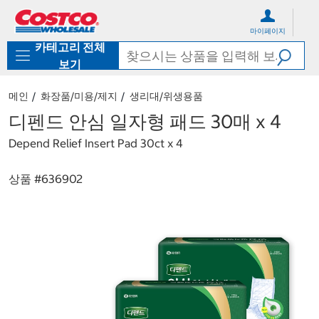
컨
메
텐
뉴
마이페이지
츠
로
카테고리 전체
로
바
바
로
보기
로
가
가
기
메인
화장품/미용/제지
생리대/위생용품
기
디펜드 안심 일자형 패드 30매 x 4
Depend Relief Insert Pad 30ct x 4
상품 #
636902