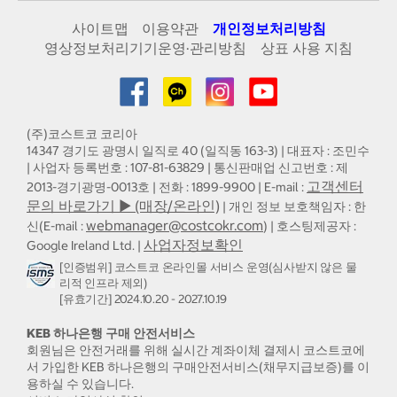
사이트맵
이용약관
개인정보처리방침
영상정보처리기기운영·관리방침
상표 사용 지침
(주)코스트코 코리아
14347 경기도 광명시 일직로 40 (일직동 163-3) | 대표자 : 조민수
| 사업자 등록번호 : 107-81-63829 | 통신판매업 신고번호 : 제
고객센터
2013-경기광명-0013호 | 전화 : 1899-9900 | E-mail :
문의 바로가기 ▶ (매장/온라인)
| 개인 정보 보호책임자 : 한
webmanager@costcokr.com
신(E-mail :
) | 호스팅제공자 :
사업자정보확인
Google Ireland Ltd. |
[인증범위] 코스트코 온라인몰 서비스 운영(심사받지 않은 물
리적 인프라 제외)
[유효기간] 2024.10.20 - 2027.10.19
KEB 하나은행 구매 안전서비스
회원님은 안전거래를 위해 실시간 계좌이체 결제시 코스트코에
서 가입한 KEB 하나은행의 구매안전서비스(채무지급보증)를 이
용하실 수 있습니다.