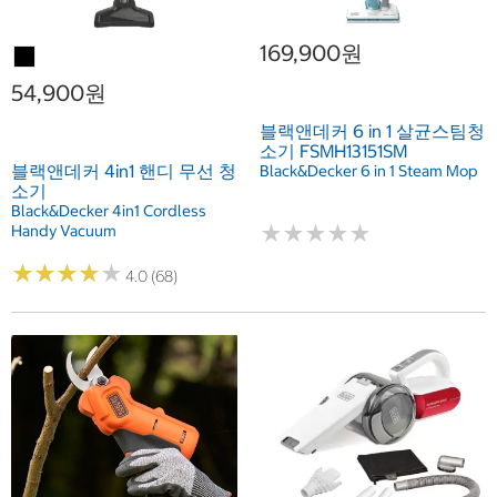
169,900원
54,900원
블랙앤데커 6 in 1 살균스팀청
소기 FSMH13151SM
블랙앤데커 4in1 핸디 무선 청
Black&Decker 6 in 1 Steam Mop
소기
Black&Decker 4in1 Cordless
★
★
★
★
★
★
★
★
★
★
Handy Vacuum
★
★
★
★
★
★
★
★
★
★
4.0 (68)