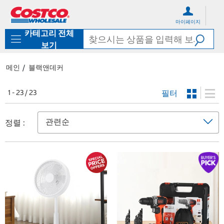
컨
메
텐
뉴
마이페이지
츠
로
카테고리 전체
로
바
바
로
보기
로
가
가
기
메인
블랙앤데커
기
필터
1 - 23 / 23
정렬 :