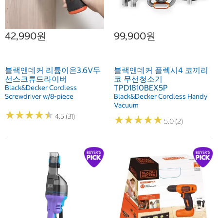
42,990원
99,900원
블랙앤데커 리튬이온3.6V무
블랙앤데커 플렉시4 코끼리
선스크류드라이버
코 무선청소기
TPD1810BEX5P
Black&Decker Cordless
Screwdriver w/8-piece
Black&Decker Cordless Handy
Vacuum
★
★
★
★
★
★
★
★
★
★
4.5 (31)
★
★
★
★
★
★
★
★
★
★
5.0 (2)