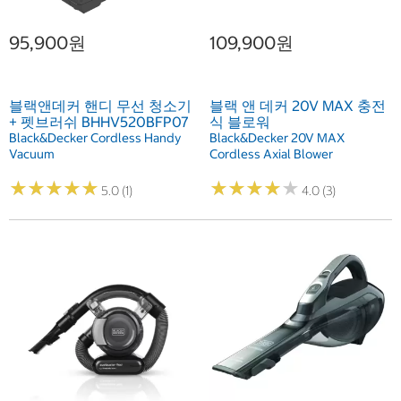
95,900원
109,900원
블랙앤데커 핸디 무선 청소기
블랙 앤 데커 20V MAX 충전
+ 펫브러쉬 BHHV520BFP07
식 블로워
Black&Decker Cordless Handy
Black&Decker 20V MAX
Vacuum
Cordless Axial Blower
★
★
★
★
★
★
★
★
★
★
★
★
★
★
★
★
★
★
★
★
5.0 (1)
4.0 (3)