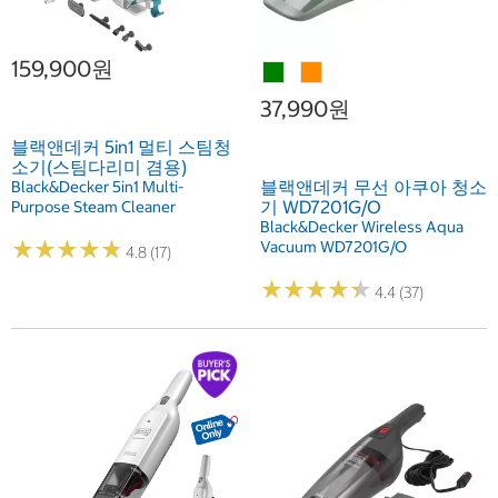
159,900원
37,990원
블랙앤데커 5in1 멀티 스팀청
소기(스팀다리미 겸용)
블랙앤데커 무선 아쿠아 청소
Black&Decker 5in1 Multi-
기 WD7201G/O
Purpose Steam Cleaner
Black&Decker Wireless Aqua
★
★
★
★
★
★
★
★
★
★
Vacuum WD7201G/O
4.8 (17)
★
★
★
★
★
★
★
★
★
★
4.4 (37)