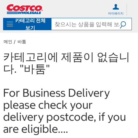
컨
메
텐
뉴
마이페이지
츠
로
카테고리 전체
로
바
바
로
보기
로
가
가
기
메인
바툼
기
카테고리에 제품이 없습니
다.
"바툼"
For Business Delivery
please check your
delivery postcode, if you
are eligible….