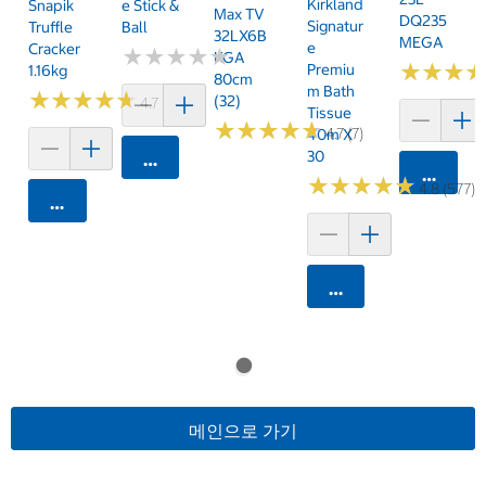
Kirkland
Snapik
E Stick &
Max TV
DQ235
Signatur
Truffle
Ball
32LX6B
MEGA
E
Cracker
★
★
★
★
★
★
★
★
★
★
KGA
★
★
★
★
★
★
Premiu
1.16kg
80cm
M Bath
★
★
★
★
★
★
★
★
★
★
(32)
4.7 (159)
Tissue
★
★
★
★
★
★
★
★
★
★
4.7 (7)
40m X
30
카트에 담기
카트에 
★
★
★
★
★
★
★
★
★
★
4.8 (577)
카트에 담기
카트에 담기
메인으로 가기