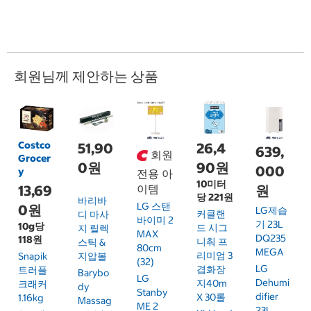
회원님께 제안하는 상품
Costco
51,90
26,4
639,
회원
Grocer
0원
90원
000
y
전용 아
10미터
13,69
이템
원
당 221원
바리바
LG 스탠
0원
LG제습
커클랜
디 마사
바이미 2
기 23L
10g당
드 시그
지 릴렉
MAX
DQ235
118원
니춰 프
스틱 &
80cm
MEGA
리미엄 3
Snapik
지압볼
(32)
LG
겹화장
트러플
Barybo
LG
Dehumi
지40m
크래커
Dy
Stanby
Difier
X 30롤
1.16kg
Massag
ME 2
23L