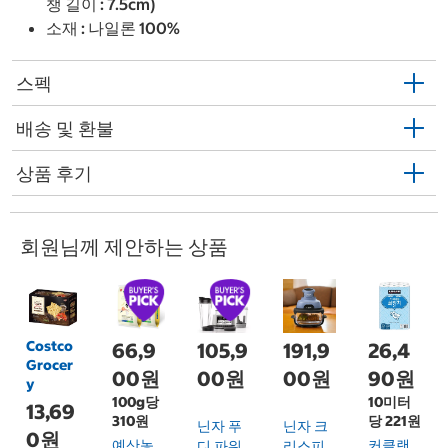
챙 길이 : 7.5cm)
소재 : 나일론 100%
스펙
배송 및 환불
상품 후기
회원님께 제안하는 상품
Costco
66,9
105,9
191,9
26,4
Grocer
00원
00원
00원
90원
y
100g당
10미터
13,69
310원
당 221원
닌자 푸
닌자 크
0원
예산농
커클랜
디 파워
리스피