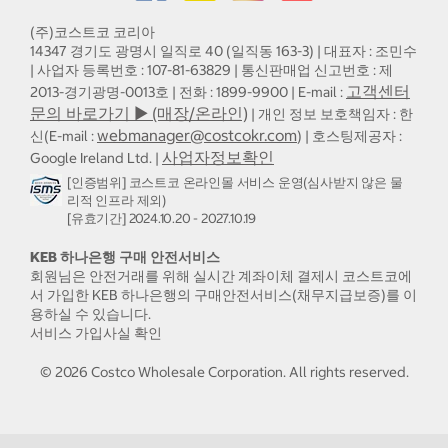
(주)코스트코 코리아
14347 경기도 광명시 일직로 40 (일직동 163-3) | 대표자 : 조민수
| 사업자 등록번호 : 107-81-63829 | 통신판매업 신고번호 : 제
고객센터
2013-경기광명-0013호 | 전화 : 1899-9900 | E-mail :
문의 바로가기 ▶ (매장/온라인)
| 개인 정보 보호책임자 : 한
webmanager@costcokr.com
신(E-mail :
) | 호스팅제공자 :
사업자정보확인
Google Ireland Ltd. |
[인증범위] 코스트코 온라인몰 서비스 운영(심사받지 않은 물
리적 인프라 제외)
[유효기간] 2024.10.20 - 2027.10.19
KEB 하나은행 구매 안전서비스
회원님은 안전거래를 위해 실시간 계좌이체 결제시 코스트코에
서 가입한 KEB 하나은행의 구매안전서비스(채무지급보증)를 이
용하실 수 있습니다.
서비스 가입사실 확인
©
2026
Costco Wholesale Corporation.
All rights reserved.