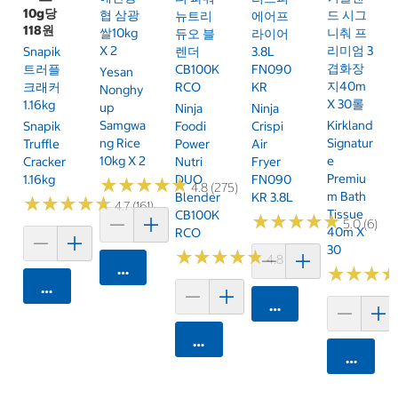
10g당
협 삼광
드 시그
뉴트리
에어프
118원
쌀10kg
니춰 프
듀오 블
라이어
X 2
리미엄 3
Snapik
렌더
3.8L
겹화장
트러플
CB100K
FN090
Yesan
지40m
크래커
RCO
KR
Nonghy
X 30롤
1.16kg
Up
Ninja
Ninja
Samgwa
Kirkland
Snapik
Foodi
Crispi
Ng Rice
Signatur
Truffle
Power
Air
10kg X 2
E
Cracker
Nutri
Fryer
Premiu
1.16kg
DUO
FN090
★
★
★
★
★
★
★
★
★
★
4.8 (275)
M Bath
Blender
KR 3.8L
★
★
★
★
★
★
★
★
★
★
4.7 (161)
Tissue
CB100K
★
★
★
★
★
★
★
★
★
★
5.0 (6)
40m X
RCO
30
★
★
★
★
★
★
★
★
★
★
4.8 (251)
카트에 담기
★
★
★
★
★
★
카트에 담기
카트에 담기
카트에 담기
카트에 