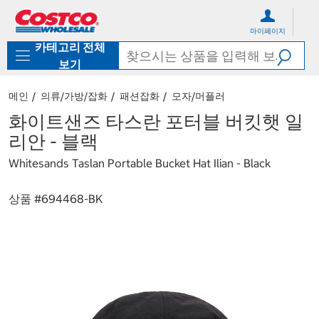
컨
메
텐
뉴
마이페이지
츠
로
카테고리 전체
로
바
바
로
보기
로
가
가
기
메인
의류/가방/잡화
패션잡화
모자/머플러
기
화이트샌즈 타스란 포터블 버킷햇 일
리안 - 블랙
Whitesands Taslan Portable Bucket Hat Ilian - Black
상품 #
694468-BK