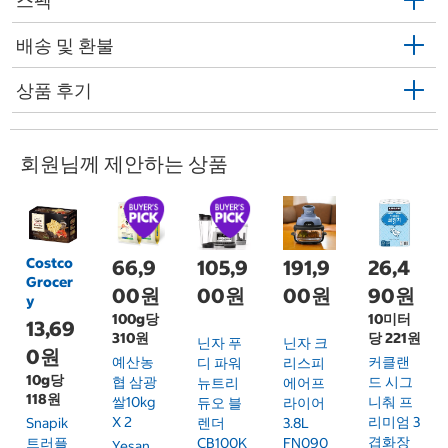
스펙
배송 및 환불
상품 후기
회원님께 제안하는 상품
Costco
66,9
105,9
191,9
26,4
Grocer
00원
00원
00원
90원
y
100g당
10미터
13,69
310원
당 221원
닌자 푸
닌자 크
0원
예산농
커클랜
디 파워
리스피
10g당
협 삼광
드 시그
뉴트리
에어프
118원
쌀10kg
니춰 프
듀오 블
라이어
X 2
리미엄 3
Snapik
렌더
3.8L
겹화장
트러플
CB100K
FN090
Yesan