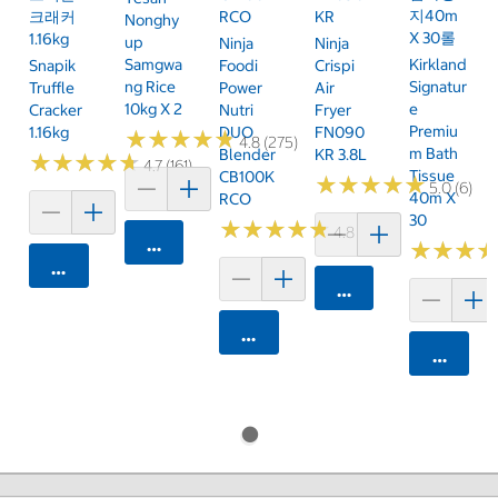
지40m
크래커
RCO
KR
Nonghy
X 30롤
1.16kg
Up
Ninja
Ninja
Samgwa
Kirkland
Snapik
Foodi
Crispi
Ng Rice
Signatur
Truffle
Power
Air
10kg X 2
E
Cracker
Nutri
Fryer
Premiu
1.16kg
DUO
FN090
★
★
★
★
★
★
★
★
★
★
4.8 (275)
M Bath
Blender
KR 3.8L
★
★
★
★
★
★
★
★
★
★
4.7 (161)
Tissue
CB100K
★
★
★
★
★
★
★
★
★
★
5.0 (6)
40m X
RCO
30
★
★
★
★
★
★
★
★
★
★
4.8 (250)
카트에 담기
★
★
★
★
★
★
카트에 담기
카트에 담기
카트에 담기
카트에 