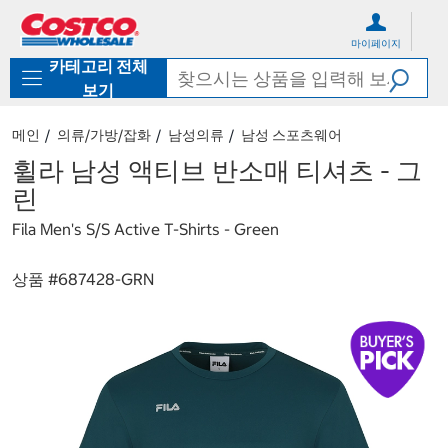
컨
메
텐
뉴
마이페이지
츠
로
카테고리 전체
로
바
바
로
보기
로
가
가
기
메인
의류/가방/잡화
남성의류
남성 스포츠웨어
기
휠라 남성 액티브 반소매 티셔츠 - 그
린
Fila Men's S/S Active T-Shirts - Green
상품 #
687428-GRN