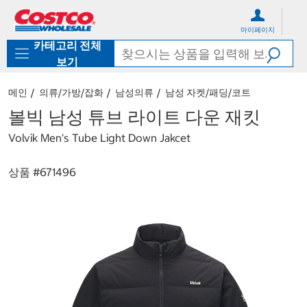
컨
메
텐
뉴
마이페이지
츠
로
카테고리 전체
로
바
바
로
보기
로
가
가
기
메인
의류/가방/잡화
남성의류
남성 자켓/패딩/코트
기
볼빅 남성 튜브 라이트 다운 재킷
Volvik Men's Tube Light Down Jakcet
상품 #
671496