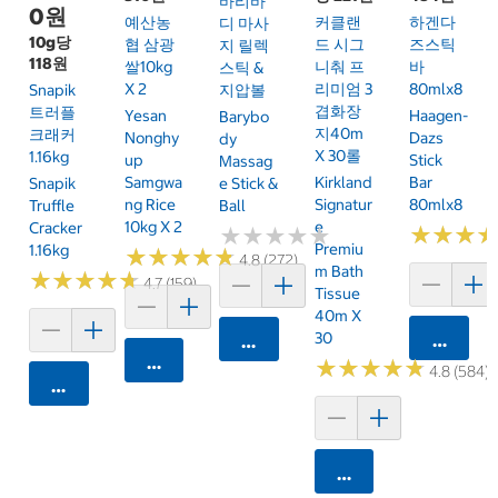
바리바
0원
예산농
커클랜
하겐다
디 마사
10g당
협 삼광
드 시그
즈스틱
지 릴렉
118원
쌀10kg
니춰 프
바
스틱 &
X 2
리미엄 3
80mlx8
Snapik
지압볼
겹화장
트러플
Yesan
Haagen-
Barybo
지40m
크래커
Nonghy
Dazs
Dy
X 30롤
1.16kg
Up
Stick
Massag
Samgwa
Kirkland
Bar
Snapik
E Stick &
Ng Rice
Signatur
80mlx8
Truffle
Ball
10kg X 2
E
Cracker
★
★
★
★
★
★
★
★
★
★
★
★
★
★
★
★
Premiu
1.16kg
★
★
★
★
★
★
★
★
★
★
4.8 (272)
M Bath
★
★
★
★
★
★
★
★
★
★
4.7 (159)
Tissue
40m X
30
카트에 
카트에 담기
카트에 담기
★
★
★
★
★
★
★
★
★
★
4.8 (584)
카트에 담기
카트에 담기