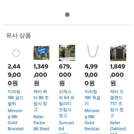
유사 상품
2,44
1,349
679,
4,99
1,849
9,00
,000
000
9,00
,000
0원
원
원
0원
원
미러링
케터 팩
선캐스
미러링
케터 오
18K 골드
터 86 조
트 64 유
18K 목걸
클랜드
팔찌
립식 창
틸리티
이
757 조
고
조립식
립식 창
Mirrorin
Mirrorin
창고
고
G 18K
Keter
G 18K
Gold
Factor
Suncast
Gold
Keter
Bracelet
86 Shed
64
Necklac
Oakland