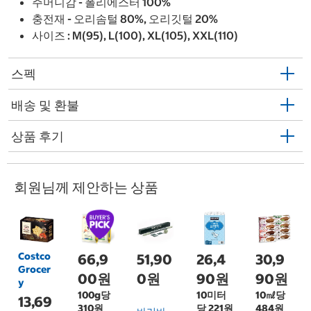
주머니감 - 폴리에스터 100%
충전재 - 오리솜털 80%, 오리깃털 20%
사이즈 : M(95), L(100), XL(105), XXL(110)
스펙
배송 및 환불
상품 후기
회원님께 제안하는 상품
Costco
66,9
51,90
26,4
30,9
Grocer
00원
0원
90원
90원
y
100g당
10미터
10㎖당
13,69
310원
당 221원
484원