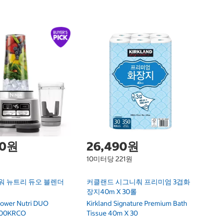
바
Ba
00원
26,490원
10미터당 221원
워 뉴트리 듀오 블렌더
커클랜드 시그니춰 프리미엄 3겹화
장지40m X 30롤
Power Nutri DUO
Kirkland Signature Premium Bath
100KRCO
Tissue 40m X 30