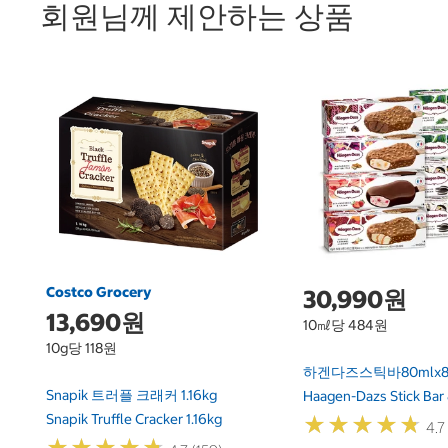
회원님께 제안하는 상품
Costco Grocery
30,990원
13,690원
10㎖당 484원
10g당 118원
하겐다즈스틱바80mlx
Snapik 트러플 크래커 1.16kg
Haagen-Dazs Stick Bar
Snapik Truffle Cracker 1.16kg
★
★
★
★
★
★
★
★
★
★
4.7