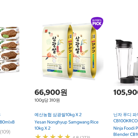
66,900원
105,9
100g당 310원
8
예산농협 삼광쌀10kg X 2
닌자 푸디 파
CB100KRCO
 80mlx8
Yesan Nonghyup Samgwang Rice
10kg X 2
Ninja Foodi 
 (109)
Blender CB
★
★
★
★
★
★
★
★
★
★
4.8 (273)