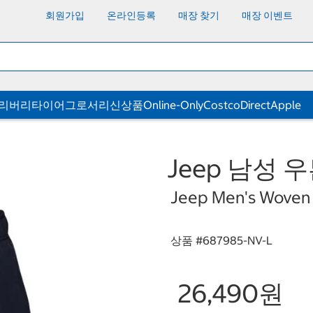
회원가입
온라인등록
매장 찾기
매장 이벤트
딜리버리
타이어
그로서리
신상품
Online-Only
CostcoDirect
Apple
Jeep 남성 우
Jeep Men's Woven S
상품 #
687985-NV-L
26,490원