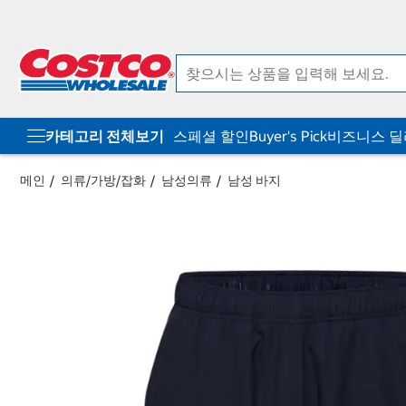
컨
메
텐
뉴
츠
로
로
바
바
로
로
가
가
기
기
카테고리 전체보기
스페셜 할인
Buyer's Pick
비즈니스 
메인
의류/가방/잡화
남성의류
남성 바지