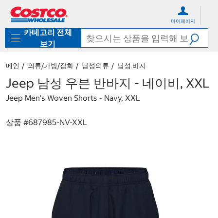
컨
메
텐
뉴
마이페이지
츠
로
카테고리 전체
로
바
바
로
보기
로
가
가
기
메인
의류/가방/잡화
남성의류
남성 바지
기
Jeep 남성 우븐 반바지 - 네이비, XXL
Jeep Men's Woven Shorts - Navy, XXL
상품 #
687985-NV-XXL