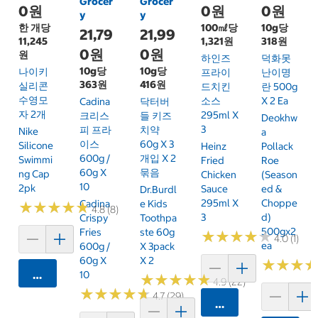
Grocer
Grocer
0원
0원
0원
y
y
한 개당
100㎖당
10g당
21,79
21,99
11,245
1,321원
318원
0원
0원
원
하인즈
덕화못
10g당
10g당
나이키
프라이
난이명
363원
416원
실리콘
드치킨
란 500g
수영모
소스
X 2 Ea
Cadina
닥터버
자 2개
295ml X
크리스
들 키즈
Deokhw
3
피 프라
치약
Nike
A
이스
60g X 3
Silicone
Heinz
Pollack
600g /
개입 X 2
Swimmi
Fried
Roe
60g X
묶음
Ng Cap
Chicken
(season
10
2pk
Sauce
Ed &
Dr.Burdl
295ml X
Choppe
Cadina
E Kids
★
★
★
★
★
★
★
★
★
★
4.8 (8)
3
D)
Crispy
Toothpa
500gx2
Fries
Ste 60g
★
★
★
★
★
★
★
★
★
★
4.0 (1)
Ea
600g /
X 3pack
60g X
X 2
★
★
★
★
★
★
카트에 담기
10
★
★
★
★
★
★
★
★
★
★
4.9 (22)
★
★
★
★
★
★
★
★
★
★
4.7 (29)
카트에 담기