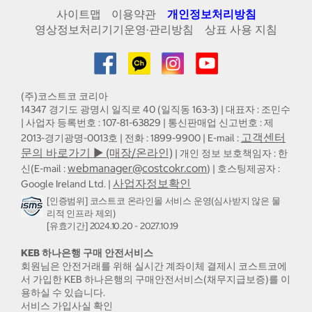
사이트맵
이용약관
개인정보처리방침
영상정보처리기기운영·관리방침
상표 사용 지침
(주)코스트코 코리아
14347 경기도 광명시 일직로 40 (일직동 163-3) | 대표자 : 조민수
| 사업자 등록번호 : 107-81-63829 | 통신판매업 신고번호 : 제
고객센터
2013-경기광명-0013호 | 전화 : 1899-9900 | E-mail :
문의 바로가기 ▶ (매장/온라인)
| 개인 정보 보호책임자 : 한
webmanager@costcokr.com
신(E-mail :
) | 호스팅제공자 :
사업자정보확인
Google Ireland Ltd. |
[인증범위] 코스트코 온라인몰 서비스 운영(심사받지 않은 물
리적 인프라 제외)
[유효기간] 2024.10.20 - 2027.10.19
KEB 하나은행 구매 안전서비스
회원님은 안전거래를 위해 실시간 계좌이체 결제시 코스트코에
서 가입한 KEB 하나은행의 구매안전서비스(채무지급보증)를 이
용하실 수 있습니다.
서비스 가입사실 확인