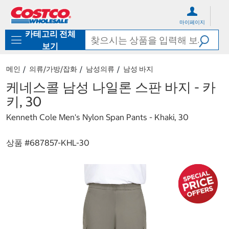
컨
메
텐
뉴
마이페이지
츠
로
카테고리 전체
로
바
바
로
보기
로
가
가
기
메인
의류/가방/잡화
남성의류
남성 바지
기
케네스콜 남성 나일론 스판 바지 - 카
키, 30
Kenneth Cole Men's Nylon Span Pants - Khaki, 30
상품 #
687857-KHL-30