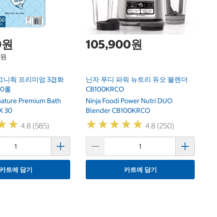
0원
105,900원
1원
그니춰 프리미엄 3겹화
닌자 푸디 파워 뉴트리 듀오 블렌더
30롤
CB100KRCO
gnature Premium Bath
Ninja Foodi Power Nutri DUO
X 30
Blender CB100KRCO
★
★
★
★
★
★
★
★
★
★
★
★
★
★
4.8 (585)
4.8 (250)
카트에 담기
카트에 담기