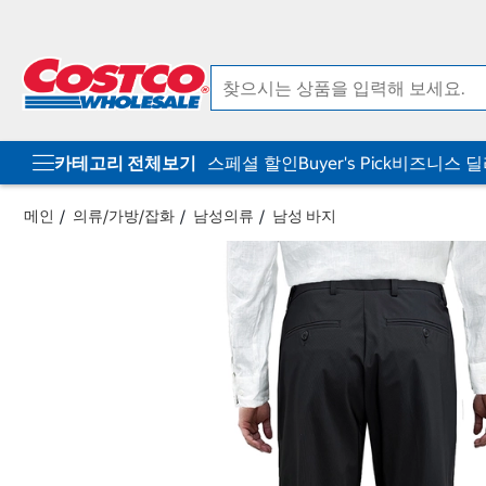
컨
메
텐
뉴
츠
로
로
바
바
로
로
가
가
기
기
카테고리 전체보기
스페셜 할인
Buyer's Pick
비즈니스 
메인
의류/가방/잡화
남성의류
남성 바지