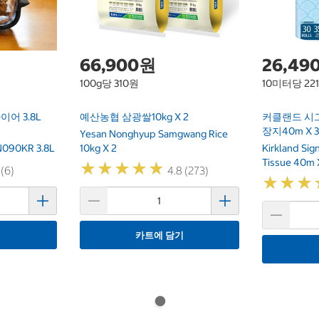
66,900원
26,49
100g당 310원
10미터당 22
어 3.8L
예산농협 삼광쌀10kg X 2
커클랜드 시
장지40m X 
Yesan Nonghyup Samgwang Rice
 FN090KR 3.8L
10kg X 2
Kirkland Si
Tissue 40m 
★
★
★
★
★
★
★
★
★
★
 (6)
4.8 (273)
★
★
★
★
★
★
기
카트에 담기