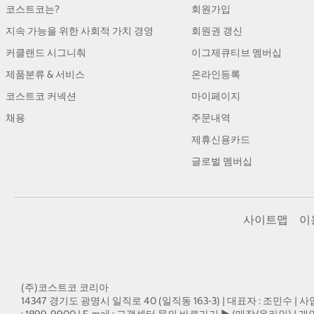
코스트코는?
회원가입
지속 가능을 위한 사회적 가치 경영
회원권 갱신
커클랜드 시그니춰
이그제큐티브 멤버십
제품분류 & 서비스
온라인등록
코스트코 커넥션
마이페이지
채용
주문내역
제휴신용카드
글로벌 멤버십
사이트맵
이
(주)코스트코 코리아
14347 경기도 광명시 일직로 40 (일직동 163-3) | 대표자 : 조민수 | 사