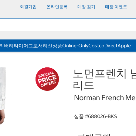
회원가입
온라인등록
매장 찾기
매장 이벤트
딜리버리
타이어
그로서리
신상품
Online-Only
CostcoDirect
Apple
노먼프렌치 남
리드
Norman French Men'
상품 #
688026-BKS