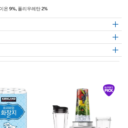
레이온 9%, 폴리우레탄 2%
1
하
Ha