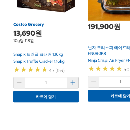
Costco Grocery
191,900원
13,690원
10g당 118원
닌자 크리스피 에어프라이
FN090KR
Snapik 트러플 크래커 1.16kg
Ninja Crispi Air Fryer
Snapik Truffle Cracker 1.16kg
★
★
★
★
★
★
★
★
★
★
★
★
★
★
★
★
★
★
★
★
5.0
4.7 (159)
카트에 담
카트에 담기