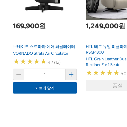
169,900원
1,249,000원
보네이도 스트라타 에어 써큘레이터
HTL 베로 듀얼 리클라이
RSQ-1300
VORNADO Strata Air Circulator
HTL Grain Leather Dual
★
★
★
★
★
★
★
★
★
★
4.7 (12)
Recliner For 1 Seater
★
★
★
★
★
★
★
★
★
★
5.0
품절
카트에 담기