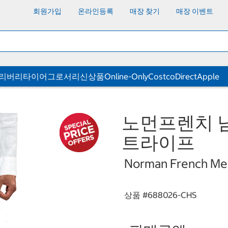
회원가입
온라인등록
매장 찾기
매장 이벤트
딜리버리
타이어
그로서리
신상품
Online-Only
CostcoDirect
Apple
노먼프렌치 남
트라이프
Norman French Men'
상품 #
688026-CHS