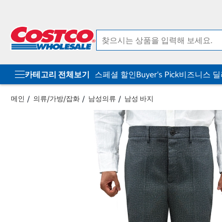
컨
메
텐
뉴
츠
로
로
바
바
로
로
가
가
기
기
카테고리 전체보기
스페셜 할인
Buyer's Pick
비즈니스 
메인
의류/가방/잡화
남성의류
남성 바지