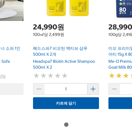
24,990원
28,99
100㎖당 2,499원
100g당 2,41
너 소파 1인
헤드스파7 비오틴 액티브 샴푸
미오 프리미
500ml X 2개
어티 15g X 8
 Sofa
Headspa7 Biotin Active Shampoo
Me-O Premiu
500ml X 2
Goat Milk 8
★
★
★
★
★
★
★
★
★
★
★
★
★
★
★
★
 (5)
카트에 담기