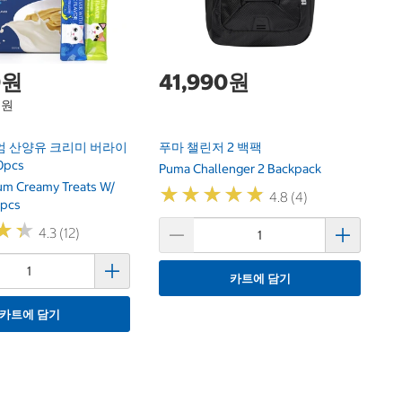
0원
41,990원
6원
엄 산양유 크리미 버라이
푸마 챌린저 2 백팩
0pcs
Puma Challenger 2 Backpack
m Creamy Treats W/
★
★
★
★
★
★
★
★
★
★
4.8 (4)
0pcs
★
★
★
★
4.3 (12)
카트에 담기
카트에 담기