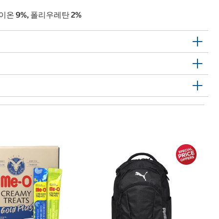
레이온 9%, 폴리우레탄 2%
1
퓨
12
Pu