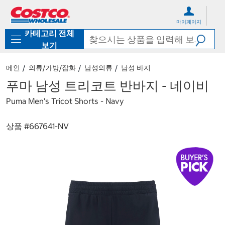
컨
메
텐
뉴
마이페이지
츠
로
카테고리 전체
로
바
바
로
보기
로
가
가
기
메인
의류/가방/잡화
남성의류
남성 바지
기
푸마 남성 트리코트 반바지 - 네이비
Puma Men's Tricot Shorts - Navy
상품 #
667641-NV