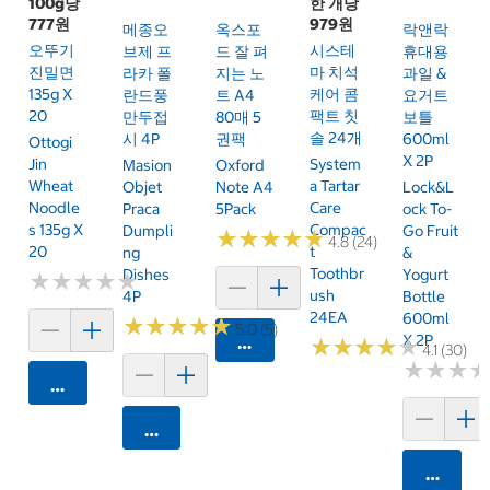
100g당
한 개당
777원
979원
메종오
옥스포
락앤락
오뚜기
시스테
브제 프
드 잘 펴
휴대용
진밀면
마 치석
라카 폴
지는 노
과일 &
135g X
케어 콤
란드풍
트 A4
요거트
20
팩트 칫
만두접
80매 5
보틀
솔 24개
시 4P
권팩
600ml
Ottogi
X 2P
Jin
System
Masion
Oxford
Wheat
A Tartar
Objet
Note A4
Lock&L
Noodle
Care
Praca
5Pack
Ock To-
S 135g X
Compac
Dumpli
Go Fruit
★
★
★
★
★
★
★
★
★
★
4.8 (24)
20
T
Ng
&
Toothbr
Dishes
Yogurt
★
★
★
★
★
★
★
★
★
★
Ush
4P
Bottle
24EA
600ml
★
★
★
★
★
★
★
★
★
★
5.0 (5)
X 2P
카트에 담기
★
★
★
★
★
★
★
★
★
★
4.1 (30)
★
★
★
★
★
★
카트에 담기
카트에 담기
카트에 