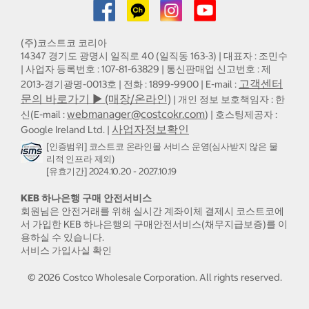
(주)코스트코 코리아
14347 경기도 광명시 일직로 40 (일직동 163-3) | 대표자 : 조민수
| 사업자 등록번호 : 107-81-63829 | 통신판매업 신고번호 : 제
고객센터
2013-경기광명-0013호 | 전화 : 1899-9900 | E-mail :
문의 바로가기 ▶ (매장/온라인)
| 개인 정보 보호책임자 : 한
webmanager@costcokr.com
신(E-mail :
) | 호스팅제공자 :
사업자정보확인
Google Ireland Ltd. |
[인증범위] 코스트코 온라인몰 서비스 운영(심사받지 않은 물
리적 인프라 제외)
[유효기간] 2024.10.20 - 2027.10.19
KEB 하나은행 구매 안전서비스
회원님은 안전거래를 위해 실시간 계좌이체 결제시 코스트코에
서 가입한 KEB 하나은행의 구매안전서비스(채무지급보증)를 이
용하실 수 있습니다.
서비스 가입사실 확인
©
2026
Costco Wholesale Corporation.
All rights reserved.