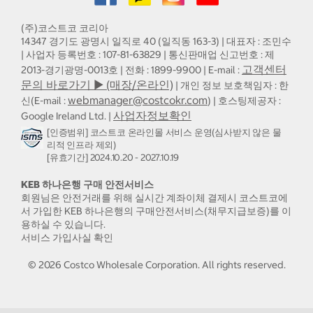
(주)코스트코 코리아
14347 경기도 광명시 일직로 40 (일직동 163-3) | 대표자 : 조민수
| 사업자 등록번호 : 107-81-63829 | 통신판매업 신고번호 : 제
고객센터
2013-경기광명-0013호 | 전화 : 1899-9900 | E-mail :
문의 바로가기 ▶ (매장/온라인)
| 개인 정보 보호책임자 : 한
webmanager@costcokr.com
신(E-mail :
) | 호스팅제공자 :
사업자정보확인
Google Ireland Ltd. |
[인증범위] 코스트코 온라인몰 서비스 운영(심사받지 않은 물
리적 인프라 제외)
[유효기간] 2024.10.20 - 2027.10.19
KEB 하나은행 구매 안전서비스
회원님은 안전거래를 위해 실시간 계좌이체 결제시 코스트코에
서 가입한 KEB 하나은행의 구매안전서비스(채무지급보증)를 이
용하실 수 있습니다.
서비스 가입사실 확인
©
2026
Costco Wholesale Corporation.
All rights reserved.