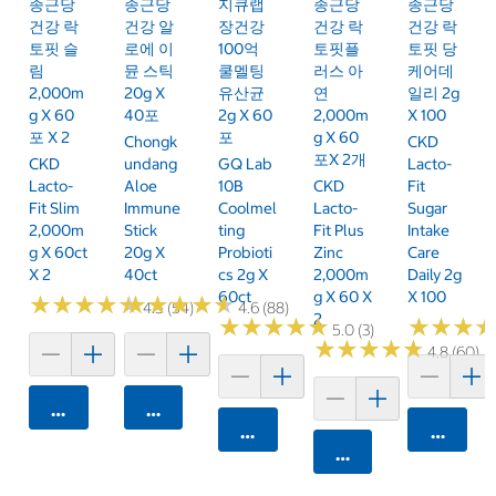
종근당
종근당
지큐랩
종근당
종근당
건강 락
건강 알
장건강
건강 락
건강 락
토핏 슬
로에 이
100억
토핏플
토핏 당
림
뮨 스틱
쿨멜팅
러스 아
케어데
2,000m
20g X
유산균
연
일리 2g
G X 60
40포
2g X 60
2,000m
X 100
포 X 2
포
G X 60
Chongk
CKD
포x 2개
CKD
Undang
GQ Lab
Lacto-
Lacto-
Aloe
10B
CKD
Fit
Fit Slim
Immune
Coolmel
Lacto-
Sugar
2,000m
Stick
Ting
Fit Plus
Intake
G X 60ct
20g X
Probioti
Zinc
Care
X 2
40ct
Cs 2g X
2,000m
Daily 2g
60ct
G X 60 X
X 100
★
★
★
★
★
★
★
★
★
★
★
★
★
★
★
★
★
★
★
★
4.5 (54)
4.6 (88)
2
★
★
★
★
★
★
★
★
★
★
★
★
★
★
★
★
5.0 (3)
★
★
★
★
★
★
★
★
★
★
4.8 (60)
카트에 담기
카트에 담기
카트에 담기
카트에 
카트에 담기