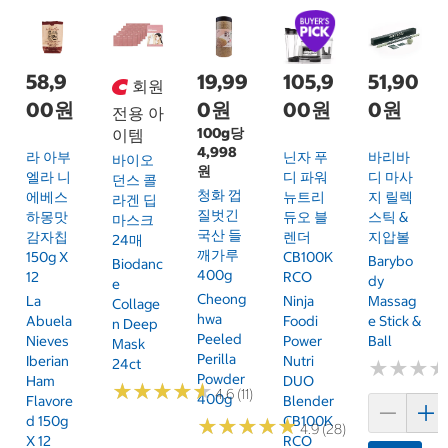
58,9
19,99
105,9
51,90
회원
00원
0원
00원
0원
전용 아
100g당
이템
4,998
라 아부
닌자 푸
바리바
바이오
원
엘라 니
디 파워
디 마사
던스 콜
청화 껍
에베스
뉴트리
지 릴렉
라겐 딥
질벗긴
하몽맛
듀오 블
스틱 &
마스크
국산 들
감자칩
렌더
지압볼
24매
깨가루
150g X
CB100K
Barybo
Biodanc
400g
12
RCO
Dy
E
Cheong
La
Ninja
Massag
Collage
Hwa
Abuela
Foodi
E Stick &
N Deep
Peeled
Nieves
Power
Ball
Mask
Perilla
Iberian
Nutri
24ct
★
★
★
★
★
★
Powder
Ham
DUO
★
★
★
★
★
★
★
★
★
★
4.6 (11)
400g
Flavore
Blender
D 150g
CB100K
★
★
★
★
★
★
★
★
★
★
4.9 (28)
X 12
RCO