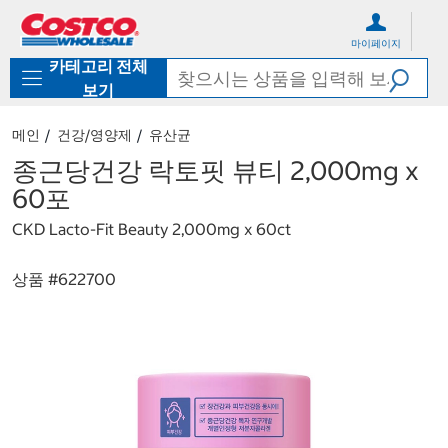
컨
메
텐
뉴
마이페이지
츠
로
카테고리 전체
로
바
바
로
보기
로
가
가
기
메인
건강/영양제
유산균
기
종근당건강 락토핏 뷰티 2,000mg x
60포
CKD Lacto-Fit Beauty 2,000mg x 60ct
상품 #
622700