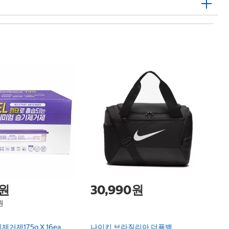
팬
FA
Li
0원
30,990원
원
제175g X 16ea
나이키 브라질리아 더플백