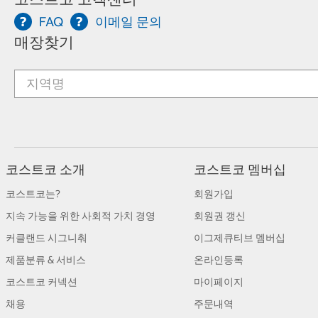
FAQ
이메일 문의
매장찾기
코스트코 소개
코스트코 멤버십
코스트코는?
회원가입
지속 가능을 위한 사회적 가치 경영
회원권 갱신
커클랜드 시그니춰
이그제큐티브 멤버십
제품분류 & 서비스
온라인등록
코스트코 커넥션
마이페이지
채용
주문내역