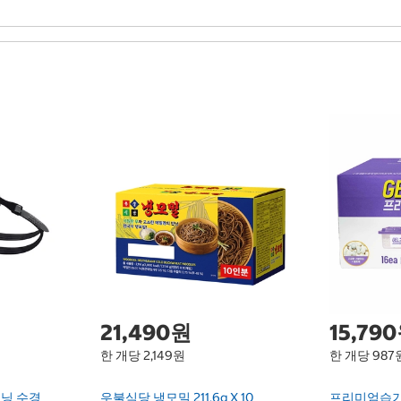
21,490원
15,79
한 개당 2,149원
한 개당 987
닝 수경
우불식당 냉모밀 211.6g X 10
프리미엄습기제거