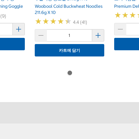
ning Goggle
Woobool Cold Buckwheat Noodles
Premium Deh
211.6g X 10
★
★
★
★
★
★
 (9)
★
★
★
★
★
★
★
★
★
★
4.4 (41)
기
카트에 담기