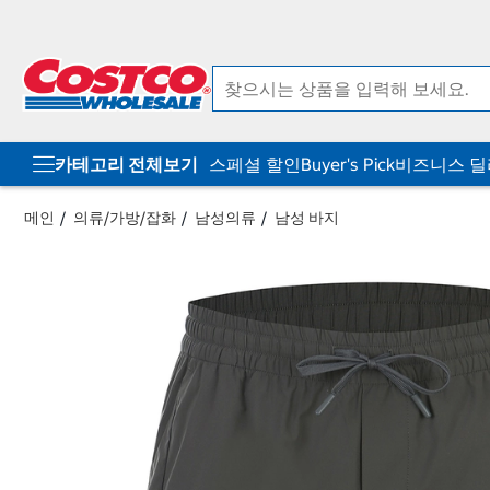
컨
메
텐
뉴
츠
로
로
바
바
로
로
가
가
기
기
카테고리 전체보기
스페셜 할인
Buyer's Pick
비즈니스 
메인
의류/가방/잡화
남성의류
남성 바지