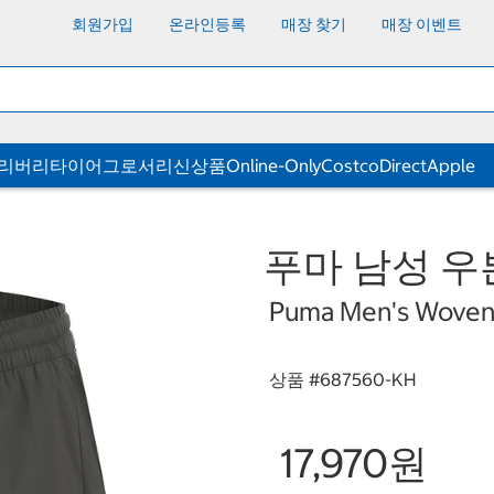
회원가입
온라인등록
매장 찾기
매장 이벤트
딜리버리
타이어
그로서리
신상품
Online-Only
CostcoDirect
Apple
푸마 남성 우
Puma Men's Woven 
상품 #
687560-KH
17,970원