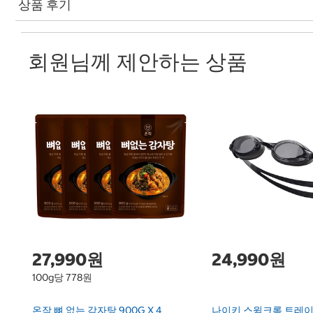
상품 후기
회원님께 제안하는 상품
27,990원
24,990원
100g당 778원
온작 뼈 없는 감자탕 900G X 4
나이키 스윔크롬 트레이