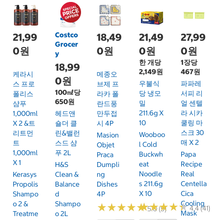
Costco
21,99
18,49
21,49
27,99
Grocer
0원
0원
0원
0원
y
한 개당
1장당
18,99
2,149원
467원
케라시
메종오
0원
우불식
파파레
스 프로
브제 프
100㎖당
당 냉모
서피 리
폴리스
라카 폴
650원
밀
얼 센텔
샴푸
란드풍
211.6g X
라 시카
1,000ml
헤드앤
만두접
10
쿨링 마
X 2 &트
숄더 클
시 4P
스크 30
리트먼
린&밸런
Wooboo
Masion
매 X 2
트
스드 샴
L Cold
Objet
1,000ml
푸 2L
Buckwh
Papa
Praca
X 1
Eat
Recipe
H&S
Dumpli
Noodle
Real
Kerasys
Clean &
Ng
S 211.6g
Centella
Propolis
Balance
Dishes
X 10
Cica
Shampo
D
4P
Cooling
O 2 &
Shampo
★
★
★
★
★
★
★
★
★
★
★
★
★
★
★
★
★
★
★
★
4.4 (41)
5.0 (5)
Mask
Treatme
O 2L