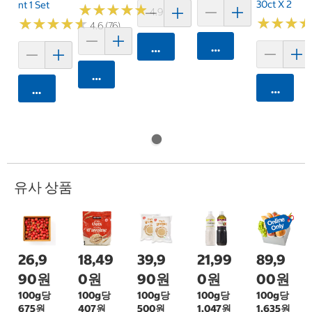
30ct X 2
Nt 1 Set
★
★
★
★
★
★
★
★
★
★
4.9 (13)
★
★
★
★
★
★
★
★
★
★
★
★
★
★
★
★
4.6 (76)
카트에 담기
카트에 담기
카트에 담기
카트에 
카트에 담기
유사 상품
26,9
18,49
39,9
21,99
89,9
90원
0원
90원
0원
00원
100g당
100g당
100g당
100g당
100g당
675원
407원
500원
1,047원
1,635원