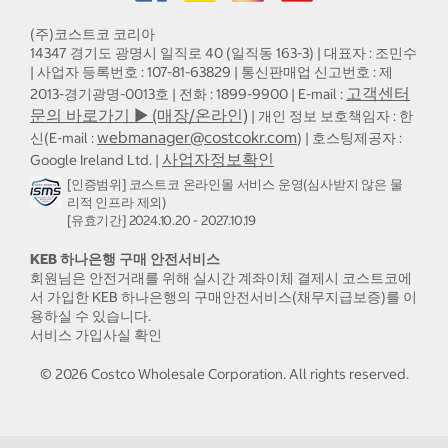
(주)코스트코 코리아
14347 경기도 광명시 일직로 40 (일직동 163-3) | 대표자 : 조민수
| 사업자 등록번호 : 107-81-63829 | 통신판매업 신고번호 : 제
고객센터
2013-경기광명-0013호 | 전화 : 1899-9900 | E-mail :
문의 바로가기 ▶ (매장/온라인)
| 개인 정보 보호책임자 : 한
webmanager@costcokr.com
신(E-mail :
) | 호스팅제공자 :
사업자정보확인
Google Ireland Ltd. |
[인증범위] 코스트코 온라인몰 서비스 운영(심사받지 않은 물
리적 인프라 제외)
[유효기간] 2024.10.20 - 2027.10.19
KEB 하나은행 구매 안전서비스
회원님은 안전거래를 위해 실시간 계좌이체 결제시 코스트코에
서 가입한 KEB 하나은행의 구매안전서비스(채무지급보증)를 이
용하실 수 있습니다.
서비스 가입사실 확인
©
2026
Costco Wholesale Corporation.
All rights reserved.