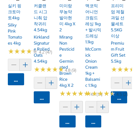
실키 핑
커클랜
미이랑
맥코믹
프리미
크토마
드 시그
무농약
어니언
엄 제철
토4kg
니춰 압
발아현
크림드
과일 선
착귀리
미 4kg X
레싱 1kg
물세트
Silky
4.54kg
2
+ 발사믹
5.5KG
Pink
드레싱
이상
Tomato
Kirkland
Mirang
1.1kg
Es 4kg
Signatur
Non
Premiu
E Rolled
Pesticid
McCorm
M Fruit
★
★
★
★
★
★
★
★
★
★
4.2 (47)
Oats
E
Ick
Gift Set
4.54kg
Germin
Onion
5.5kg
Ated
Cream
★
★
★
★
★
★
★
★
★
★
★
★
★
★
★
★
4.8 (9)
Brown
1kg +
Rice
Balsami
카트에 담기
4kg X 2
C 1.1kg
★
★
★
★
★
★
★
★
★
★
★
★
★
★
★
★
★
★
★
★
4.7 (111)
4.5 (2)
카트에 담기
카트에 
카트에 담기
카트에 담기