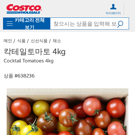
컨
메
텐
뉴
마이페이지
츠
로
카테고리 전체
로
바
바
로
보기
로
가
가
기
메인
식품
신선식품
채소
기
칵테일토마토 4kg
Cocktail Tomatoes 4kg
상품 #
638236