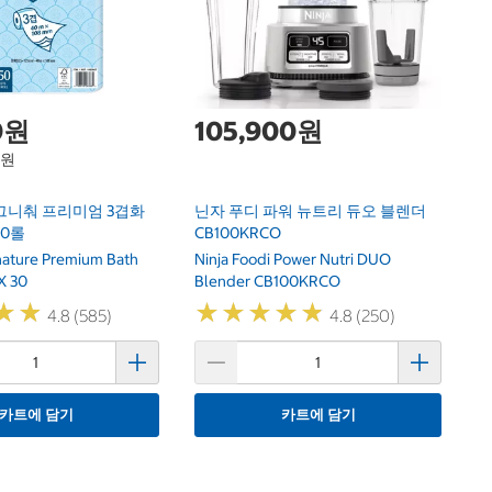
0원
105,900원
1원
그니춰 프리미엄 3겹화
닌자 푸디 파워 뉴트리 듀오 블렌더
30롤
CB100KRCO
gnature Premium Bath
Ninja Foodi Power Nutri DUO
X 30
Blender CB100KRCO
★
★
★
★
★
★
★
★
★
★
★
★
★
★
4.8 (585)
4.8 (250)
카트에 담기
카트에 담기