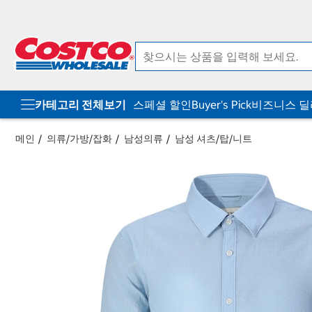
컨
메
텐
뉴
츠
로
로
바
바
로
로
가
가
기
기
카테고리 전체보기
스페셜 할인
Buyer's Pick
비즈니스 
메인
의류/가방/잡화
남성의류
남성 셔츠/탑/니트