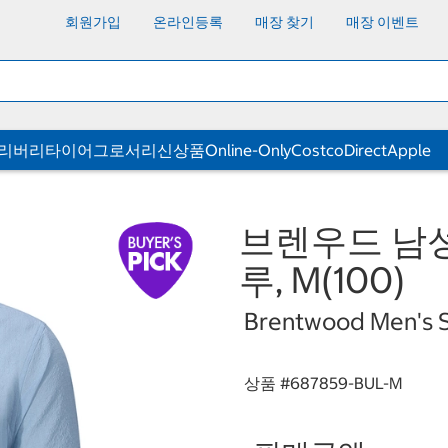
회원가입
온라인등록
매장 찾기
매장 이벤트
딜리버리
타이어
그로서리
신상품
Online-Only
CostcoDirect
Apple
브렌우드 남성
루, M(100)
Brentwood Men's Sh
상품 #
687859-BUL-M