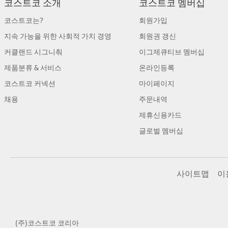
코스트코 소개
코스트코 멤버십
코스트코는?
회원가입
지속 가능을 위한 사회적 가치 경영
회원권 갱신
커클랜드 시그니춰
이그제큐티브 멤버십
제품분류 & 서비스
온라인등록
코스트코 커넥션
마이페이지
채용
주문내역
제휴신용카드
글로벌 멤버십
사이트맵
이
(주)코스트코 코리아