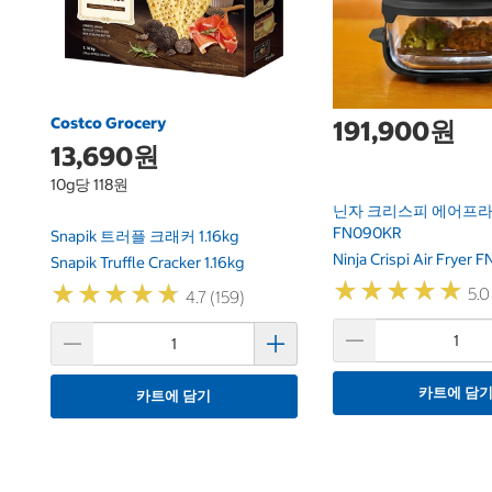
Costco Grocery
191,900원
13,690원
10g당 118원
닌자 크리스피 에어프라이
FN090KR
Snapik 트러플 크래커 1.16kg
Ninja Crispi Air Fryer
Snapik Truffle Cracker 1.16kg
★
★
★
★
★
★
★
★
★
★
★
★
★
★
★
★
★
★
★
★
5.0
4.7 (159)
카트에 담
카트에 담기