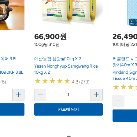
66,900원
26,49
100g당 310원
10미터당 22
어 3.8L
예산농협 삼광쌀10kg X 2
커클랜드 시
장지40m X 
Yesan Nonghyup Samgwang Rice
 FN090KR 3.8L
10kg X 2
Kirkland Si
Tissue 40m 
★
★
★
★
★
★
★
★
★
★
 (6)
4.8 (273)
★
★
★
★
★
★
기
카트에 담기