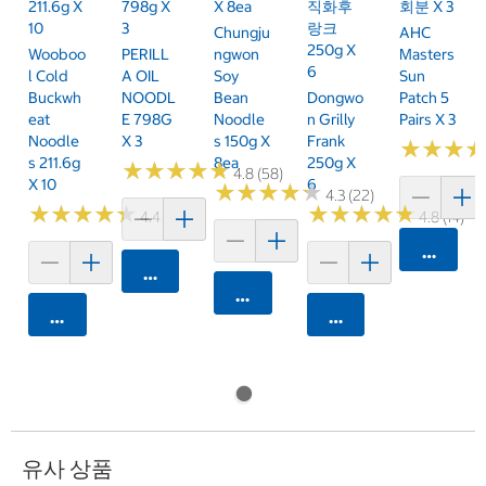
211.6g X
798g X
X 8ea
직화후
회분 X 3
10
3
랑크
Chungju
AHC
250g X
Wooboo
PERILL
Ngwon
Masters
6
L Cold
A OIL
Soy
Sun
Buckwh
NOODL
Bean
Dongwo
Patch 5
Eat
E 798G
Noodle
N Grilly
Pairs X 3
Noodle
X 3
S 150g X
Frank
★
★
★
★
★
★
S 211.6g
8ea
250g X
★
★
★
★
★
★
★
★
★
★
4.8 (58)
X 10
6
★
★
★
★
★
★
★
★
★
★
4.3 (22)
★
★
★
★
★
★
★
★
★
★
★
★
★
★
★
★
★
★
★
★
4.4 (41)
4.8 (14)
카트에 
카트에 담기
카트에 담기
카트에 담기
카트에 담기
유사 상품