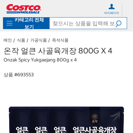
컨
메
텐
뉴
마이페이지
츠
로
카테고리 전체
로
바
바
로
보기
로
가
가
기
메인
식품
가공식품
즉석식품
기
온작 얼큰 사골육개장 800G X 4
Onzak Spicy Yukgaejang 800g x 4
상품 #
693553