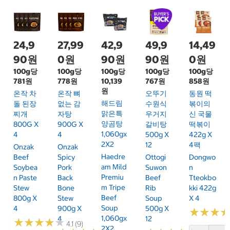
24,9
27,99
42,9
49,9
14,49
90원
0원
90원
90원
0원
100g당
100g당
100g당
100g당
100g당
781원
778원
10,139
767원
858원
원
온작 차
온작 뼈
오뚜기
동원 떡
해드림
돌 된장
없는 감
수원식
볶이의
맑은특
찌개
자탕
우거지
신 국물
양곰탕
800G X
900G X
갈비탕
떡볶이
1,060gx
4
4
500g X
422g X
2X2
12
4팩
Onzak
Onzak
Haedre
Beef
Spicy
Ottogi
Dongwo
Am Mild
Soybea
Pork
Suwon
N
Premiu
N Paste
Back
Beef
Tteokbo
M Tripe
Stew
Bone
Rib
Kki 422g
Beef
800g X
Stew
Soup
X 4
Soup
4
900g X
500g X
★
★
★
★
★
★
1,060gx
4
12
★
★
★
★
★
★
★
★
★
★
4.1 (9)
2X2