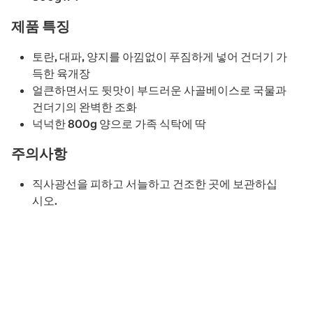
제품 특징
토란, 대파, 양지를 아낌없이 푸짐하게 넣어 건더기 가
득한 육개장
얼큰하면서도 뒷맛이 부드러운 사골베이스로 국물과
건더기의 완벽한 조화
넉넉한 800g 양으로 가족 식탁에 딱
주의사항
직사광선을 피하고 서늘하고 건조한 곳에 보관하십
시오.