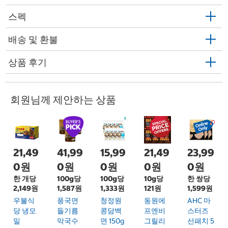
스펙
배송 및 환불
상품 후기
회원님께 제안하는 상품
21,49
41,99
15,99
21,49
23,99
0원
0원
0원
0원
0원
한 개당
100g당
100g당
10g당
한 쌍당
2,149원
1,587원
1,333원
121원
1,599원
우불식
풍국면
청정원
동원에
AHC 마
당 냉모
들기름
콩담백
프엔비
스터즈
밀
막국수
면 150g
그릴리
선패치 5