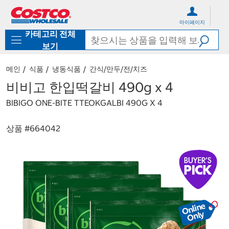
컨
메
텐
뉴
마이페이지
츠
로
카테고리 전체
로
바
바
로
보기
로
가
가
기
메인
식품
냉동식품
간식/만두/전/치즈
기
비비고 한입떡갈비 490g x 4
BIBIGO ONE-BITE TTEOKGALBI 490G X 4
상품 #
664042