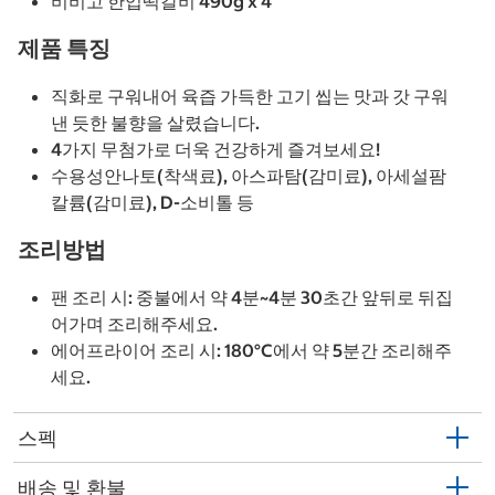
비비고 한입떡갈비 490g x 4
제품 특징
직화로 구워내어 육즙 가득한 고기 씹는 맛과 갓 구워
낸 듯한 불향을 살렸습니다.
4가지 무첨가로 더욱 건강하게 즐겨보세요!
수용성안나토(착색료), 아스파탐(감미료), 아세설팜
칼륨(감미료), D-소비톨 등
조리방법
팬 조리 시: 중불에서 약 4분~4분 30초간 앞뒤로 뒤집
어가며 조리해주세요.
에어프라이어 조리 시: 180°C에서 약 5분간 조리해주
세요.
스펙
배송 및 환불