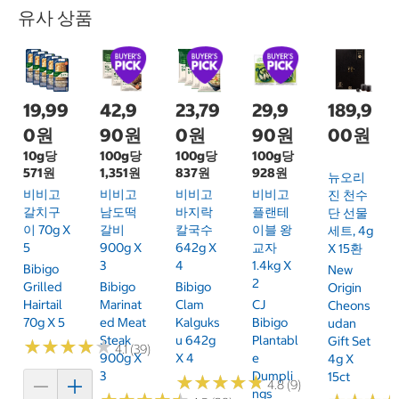
유사 상품
19,99
42,9
23,79
29,9
189,9
0원
90원
0원
90원
00원
10g당
100g당
100g당
100g당
571원
1,351원
837원
928원
뉴오리
비비고
비비고
비비고
비비고
진 천수
갈치구
남도떡
바지락
플랜테
단 선물
이 70g X
갈비
칼국수
이블 왕
세트, 4g
5
900g X
642g X
교자
X 15환
3
4
1.4kg X
Bibigo
New
2
Grilled
Bibigo
Bibigo
Origin
Hairtail
Marinat
Clam
CJ
Cheons
70g X 5
Ed Meat
Kalguks
Bibigo
Udan
Steak
U 642g
Plantabl
Gift Set
★
★
★
★
★
★
★
★
★
★
4.1 (39)
900g X
X 4
E
4g X
3
Dumpli
15ct
★
★
★
★
★
★
★
★
★
★
4.8 (9)
Ngs