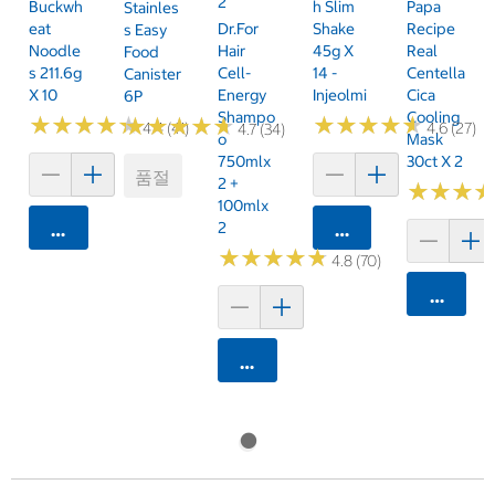
2
Buckwh
H Slim
Papa
Stainles
Eat
Dr.For
Shake
Recipe
S Easy
Noodle
Hair
45g X
Real
Food
S 211.6g
Cell-
14 -
Centella
Canister
X 10
Energy
Injeolmi
Cica
6P
Shampo
Cooling
★
★
★
★
★
★
★
★
★
★
★
★
★
★
★
★
★
★
★
★
★
★
★
★
★
★
★
★
★
★
4.4 (41)
4.6 (27)
4.7 (34)
O
Mask
750mlx
30ct X 2
품절
2 +
★
★
★
★
★
★
100mlx
2
카트에 담기
카트에 담기
★
★
★
★
★
★
★
★
★
★
4.8 (70)
카트에 
카트에 담기