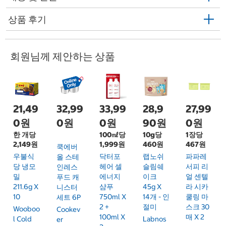
상품 후기
회원님께 제안하는 상품
21,49
32,99
33,99
28,9
27,99
0원
0원
0원
90원
0원
한 개당
100㎖당
10g당
1장당
2,149원
1,999원
460원
467원
쿡에버
우불식
닥터포
랩노쉬
파파레
올 스테
당 냉모
헤어 셀
슬림쉐
서피 리
인레스
밀
에너지
이크
얼 센텔
푸드 캐
211.6g X
샴푸
45g X
라 시카
니스터
10
750ml X
14개 - 인
쿨링 마
세트 6P
2 +
절미
스크 30
Wooboo
Cookev
100ml X
매 X 2
L Cold
Labnos
Er