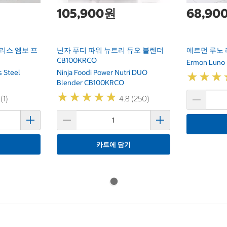
105,900원
68,90
리스 엠보 프
닌자 푸디 파워 뉴트리 듀오 블렌더
에르먼 루노
CB100KRCO
Ermon Luno 
s Steel
Ninja Foodi Power Nutri DUO
★
★
★
★
★
★
Blender CB100KRCO
★
★
★
★
★
★
★
★
★
★
(1)
4.8 (250)
기
카트에 담기