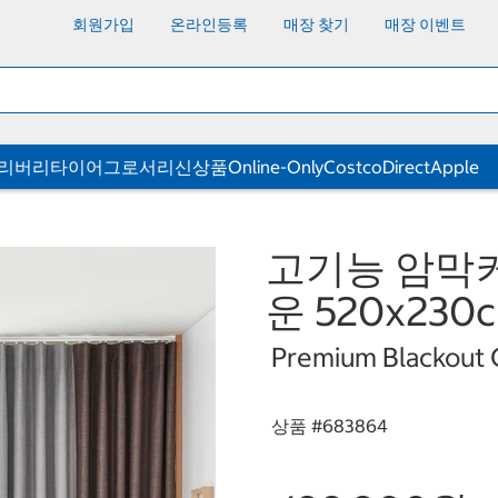
회원가입
온라인등록
매장 찾기
매장 이벤트
딜리버리
타이어
그로서리
신상품
Online-Only
CostcoDirect
Apple
고기능 암막
운 520x230
Premium Blackout
상품 #
683864