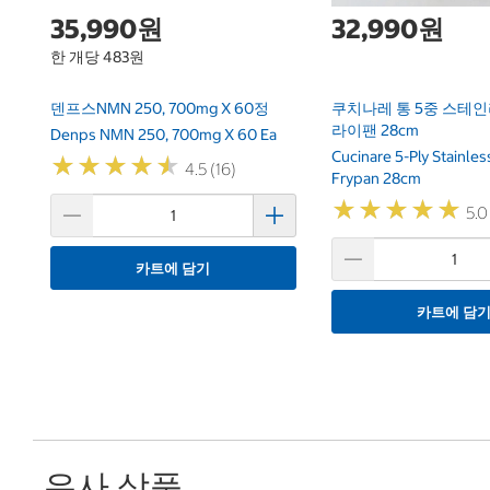
35,990원
32,990원
한 개당 483원
덴프스NMN 250, 700mg X 60정
쿠치나레 통 5중 스테인
라이팬 28cm
Denps NMN 250, 700mg X 60 Ea
Cucinare 5-Ply Stainles
★
★
★
★
★
★
★
★
★
★
4.5 (16)
Frypan 28cm
★
★
★
★
★
★
★
★
★
★
5.0 
카트에 담기
카트에 담
유사 상품