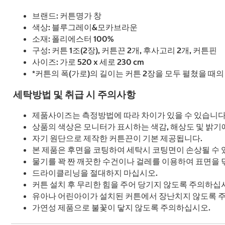
브랜드: 커튼명가 창
색상: 블루그레이&모카브라운
소재: 폴리에스터 100%
구성: 커튼 1조(2장), 커튼끈 2개, 후사고리 2개, 커튼핀
사이즈: 가로 520 x 세로 230 cm
*커튼의 폭(가로)의 길이는 커튼 2장을 모두 펼쳤을 때
세탁방법 및 취급 시 주의사항
제품사이즈는 측정방법에 따라 차이가 있을 수 있습니
상품의 색상은 모니터가 표시하는 색감, 해상도 및 밝기에
자기 원단으로 제작한 커튼끈이 기본 제공됩니다.
본 제품은 후면을 코팅하여 세탁시 코팅면이 손상될 수
물기를 꽉 짠 깨끗한 수건이나 걸레를 이용하여 표면을 
드라이클리닝을 절대하지 마십시오.
커튼 설치 후 무리한 힘을 주어 당기지 않도록 주의하십
유아나 어린아이가 설치된 커튼에서 장난치지 않도록 
가연성 제품으로 불꽃이 닿지 않도록 주의하십시오.