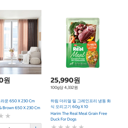
커
C
00원
25,990원
100g당 4,332원
운 650 X 230 Cm
하림 더리얼 밀 그레인프리 냉동 화
식 오리고기 60g X 10
k & Brown 650 X 230 Cm
Harim The Real Meal Grain Free
★
★
★
★
Duck For Dogs
★
★
★
★
★
★
★
★
★
★