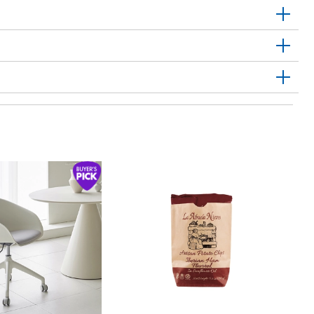
1
한
뉴
4
N
40