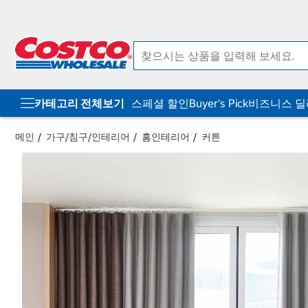
컨
메
텐
뉴
츠
로
로
바
바
로
로
가
가
기
기
카테고리 전체보기
스페셜 할인
Buyer's Pick
비즈니스 
메인
가구/침구/인테리어
홈인테리어
커튼