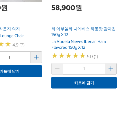
0원
58,900원
 라운지 의자
라 아부엘라 니에베스 하몽맛 감자칩
150g X 12
Lounge Chair
La Abuela Nieves Iberian Ham
★
★
★
★
4.9 (7)
Flavored 150g X 12
★
★
★
★
★
★
★
★
★
★
5.0 (1)
카트에 담기
카트에 담기