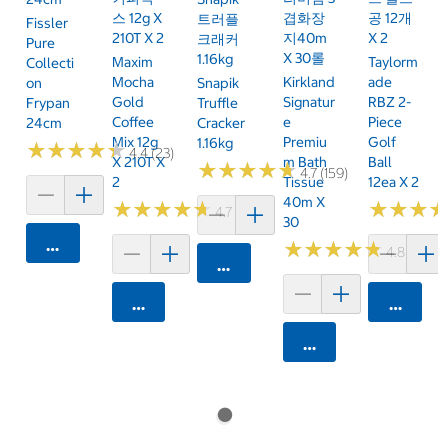
스 12g X
겹화장
공 12개
트러플
Fissler
210T X 2
지40m
X 2
크래커
Pure
X 30롤
1.16kg
Maxim
Taylorm
Collecti
Mocha
Kirkland
Ade
On
Snapik
Gold
Signatur
RBZ 2-
Frypan
Truffle
Coffee
E
Piece
24cm
Cracker
Mix 12g
Premiu
Golf
1.16kg
★
★
★
★
★
★
★
★
★
★
4.4 (23)
X 210T X
M Bath
Ball
★
★
★
★
★
★
★
★
★
★
4.7 (159)
2
Tissue
12ea X 2
40m X
★
★
★
★
★
★
★
★
★
★
★
★
★
★
★
★
4.7 (460)
30
카트에 담기
★
★
★
★
★
★
★
★
★
★
4.8 (588)
카트에 담기
카트에 담기
카트에 
카트에 담기