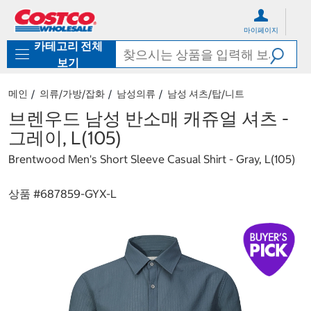
컨
메
텐
뉴
마이페이지
츠
로
카테고리 전체
로
바
바
로
보기
로
가
가
기
메인
의류/가방/잡화
남성의류
남성 셔츠/탑/니트
기
브렌우드 남성 반소매 캐쥬얼 셔츠 -
그레이, L(105)
Brentwood Men's Short Sleeve Casual Shirt - Gray, L(105)
상품 #
687859-GYX-L