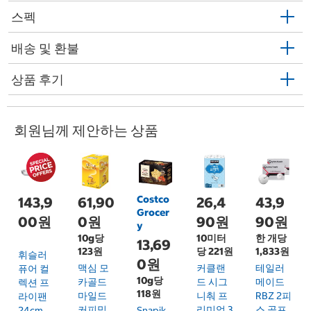
스펙
배송 및 환불
상품 후기
회원님께 제안하는 상품
Costco
143,9
61,90
26,4
43,9
Grocer
00원
0원
90원
90원
y
10g당
10미터
한 개당
13,69
123원
당 221원
1,833원
휘슬러
0원
맥심 모
커클랜
테일러
퓨어 컬
10g당
카골드
드 시그
메이드
렉션 프
118원
마일드
니춰 프
RBZ 2피
라이팬
커피믹
리미엄 3
스 골프
24cm
Snapik