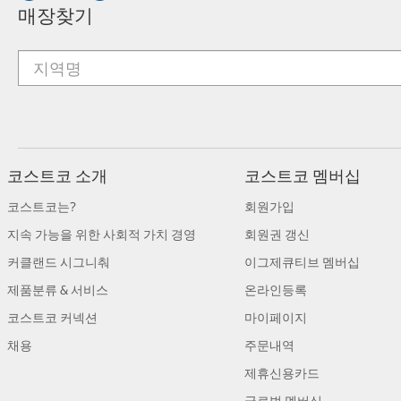
매장찾기
코스트코 소개
코스트코 멤버십
코스트코는?
회원가입
지속 가능을 위한 사회적 가치 경영
회원권 갱신
커클랜드 시그니춰
이그제큐티브 멤버십
제품분류 & 서비스
온라인등록
코스트코 커넥션
마이페이지
채용
주문내역
제휴신용카드
글로벌 멤버십