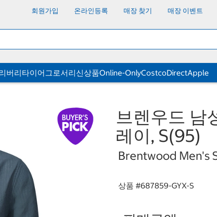
회원가입
온라인등록
매장 찾기
매장 이벤트
딜리버리
타이어
그로서리
신상품
Online-Only
CostcoDirect
Apple
브렌우드 남성
레이, S(95)
Brentwood Men's Sh
상품 #
687859-GYX-S