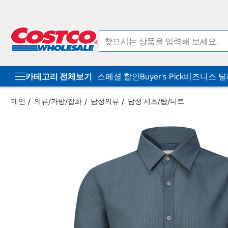
컨
메
텐
뉴
츠
로
로
바
바
로
로
가
가
기
기
카테고리 전체보기
스페셜 할인
Buyer's Pick
비즈니스 
메인
의류/가방/잡화
남성의류
남성 셔츠/탑/니트