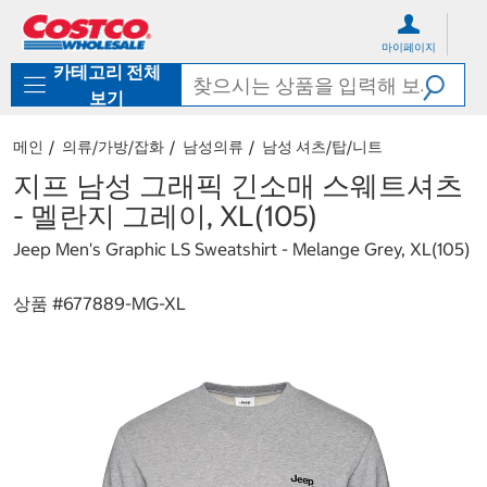
컨
메
텐
뉴
마이페이지
츠
로
카테고리 전체
로
바
바
로
보기
로
가
가
기
메인
의류/가방/잡화
남성의류
남성 셔츠/탑/니트
기
지프 남성 그래픽 긴소매 스웨트셔츠
- 멜란지 그레이, XL(105)
Jeep Men's Graphic LS Sweatshirt - Melange Grey, XL(105)
상품 #
677889-MG-XL