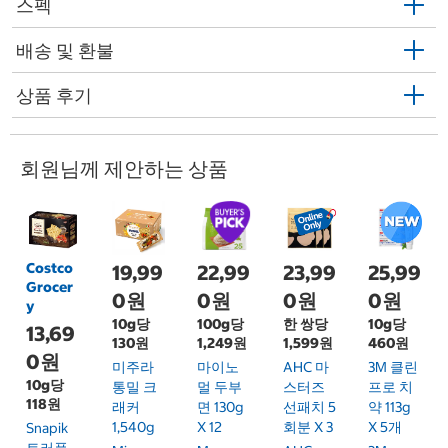
스펙
배송 및 환불
상품 후기
회원님께 제안하는 상품
Costco
19,99
22,99
23,99
25,99
Grocer
0원
0원
0원
0원
y
10g당
100g당
한 쌍당
10g당
13,69
130원
1,249원
1,599원
460원
0원
미주라
마이노
AHC 마
3M 클린
10g당
통밀 크
멀 두부
스터즈
프로 치
118원
래커
면 130g
선패치 5
약 113g
1,540g
X 12
회분 X 3
X 5개
Snapik
트러플