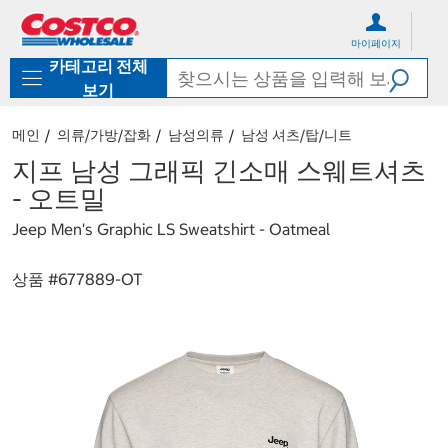
컨
메
텐
뉴
마이페이지
츠
로
카테고리 전체
로
바
바
로
보기
로
가
가
기
메인
의류/가방/잡화
남성의류
남성 셔츠/탑/니트
기
지프 남성 그래픽 긴소매 스웨트셔츠
- 오트밀
Jeep Men's Graphic LS Sweatshirt - Oatmeal
상품 #
677889-OT