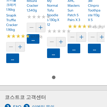
Misura
My
AHC
3M
크래커
Cracker
Normal
Masters
Clinpro
1.16kg
1,540g
Tofu
Sun
Toothpa
Noodle
Patch 5
Ste 113g
Snapik
★
★
★
★
★
★
★
★
★
★
S 130g X
Pairs X 3
X 5
Truffle
12
Cracker
★
★
★
★
★
★
★
★
★
★
★
★
★
★
★
★
4.5 (26)
1.16kg
★
★
★
★
★
★
★
★
★
★
★
★
★
★
★
★
★
★
★
★
4.7 (159)
카트에 담기
카트에 담기
카트에 
카트에 담기
카트에 담기
코스트코 고객센터
FAQ
이메일 문의