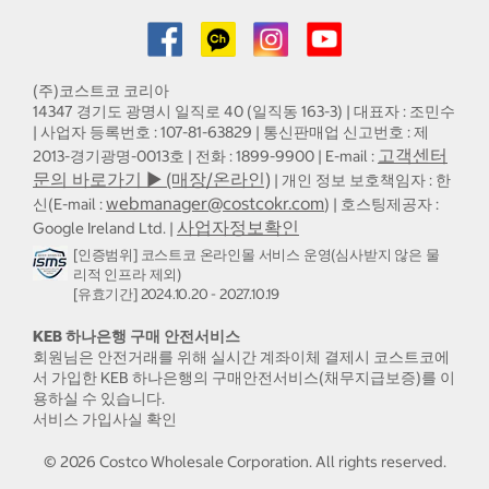
(주)코스트코 코리아
14347 경기도 광명시 일직로 40 (일직동 163-3) | 대표자 : 조민수
| 사업자 등록번호 : 107-81-63829 | 통신판매업 신고번호 : 제
고객센터
2013-경기광명-0013호 | 전화 : 1899-9900 | E-mail :
문의 바로가기 ▶ (매장/온라인)
| 개인 정보 보호책임자 : 한
webmanager@costcokr.com
신(E-mail :
) | 호스팅제공자 :
사업자정보확인
Google Ireland Ltd. |
[인증범위] 코스트코 온라인몰 서비스 운영(심사받지 않은 물
리적 인프라 제외)
[유효기간] 2024.10.20 - 2027.10.19
KEB 하나은행 구매 안전서비스
회원님은 안전거래를 위해 실시간 계좌이체 결제시 코스트코에
서 가입한 KEB 하나은행의 구매안전서비스(채무지급보증)를 이
용하실 수 있습니다.
서비스 가입사실 확인
©
2026
Costco Wholesale Corporation.
All rights reserved.