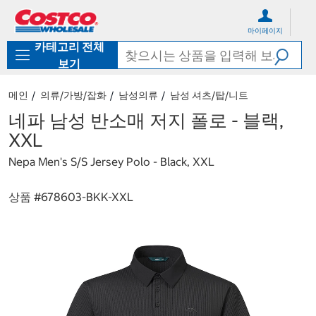
컨
메
텐
뉴
마이페이지
츠
로
카테고리 전체
로
바
바
로
보기
로
가
가
기
메인
의류/가방/잡화
남성의류
남성 셔츠/탑/니트
기
네파 남성 반소매 저지 폴로 - 블랙,
XXL
Nepa Men's S/S Jersey Polo - Black, XXL
상품 #
678603-BKK-XXL