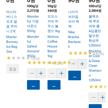
0원
0원
0원
90원
90원
100g당
10g당
100㎖당
2,273원
340원
2,094원
마스터
나이키
Wonder
모모스
블랙포
버니 스
브라질
Ful 가염
커피 하
레 루트
포츠 얼
리아 백
아몬드
우스 블
파워 쿨
음 주머
팩
950g
렌드 1kg
&딥클린
니 2개
Nike
탈모완
Wonder
Momos
Master
Brasilia
화샴푸
Ful
Coffee
Bunney
Backpac
1,050ml
Salted
House
Ice Bag
K
Almond
Blend
Blackfor
2ea
★
★
★
★
★
★
★
★
★
★
4.8 (35)
950g
1kg
Et Cool
★
★
★
★
★
★
★
★
★
★
1.0 (2)
& Deep
★
★
★
★
★
★
★
★
★
★
★
★
★
★
★
★
★
★
★
★
4.3 (26)
4.7 (96)
Clean
품절
Shampo
O
카트에 담기
1,050ml
카트에 담기
카트에 담기
★
★
★
★
★
★