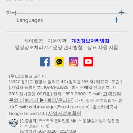
한국
Languages
사이트맵
이용약관
개인정보처리방침
영상정보처리기기운영·관리방침
상표 사용 지침
(주)코스트코 코리아
14347 경기도 광명시 일직로 40 (일직동 163-3) | 대표자 : 조민수
| 사업자 등록번호 : 107-81-63829 | 통신판매업 신고번호 : 제
고객센터
2013-경기광명-0013호 | 전화 : 1899-9900 | E-mail :
문의 바로가기 ▶ (매장/온라인)
| 개인 정보 보호책임자 : 한
webmanager@costcokr.com
신(E-mail :
) | 호스팅제공자 :
사업자정보확인
Google Ireland Ltd. |
[인증범위] 코스트코 온라인몰 서비스 운영(심사받지 않은 물
리적 인프라 제외)
[유효기간] 2024.10.20 - 2027.10.19