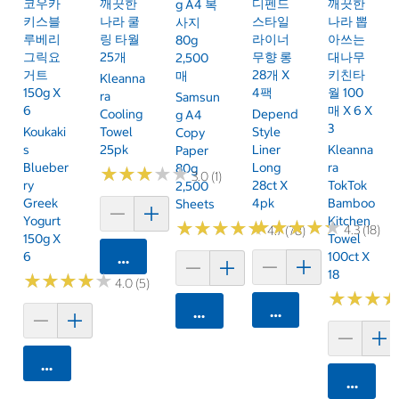
코우카
깨끗한
디펜드
깨끗한
G A4 복
키스블
나라 쿨
스타일
나라 뽑
사지
루베리
링 타월
라이너
아쓰는
80g
그릭요
25개
무향 롱
대나무
2,500
거트
28개 X
키친타
매
Kleanna
150g X
4팩
월 100
Ra
Samsun
6
매 X 6 X
Cooling
Depend
G A4
3
Koukaki
Towel
Style
Copy
S
25pk
Liner
Kleanna
Paper
Blueber
Long
Ra
80g
★
★
★
★
★
★
★
★
★
★
3.0 (1)
Ry
28ct X
TokTok
2,500
Greek
4pk
Bamboo
Sheets
Yogurt
Kitchen
★
★
★
★
★
★
★
★
★
★
★
★
★
★
★
★
★
★
★
★
4.3 (18)
4.7 (78)
150g X
Towel
6
100ct X
카트에 담기
18
★
★
★
★
★
★
★
★
★
★
4.0 (5)
★
★
★
★
★
★
카트에 담기
카트에 담기
카트에 담기
카트에 