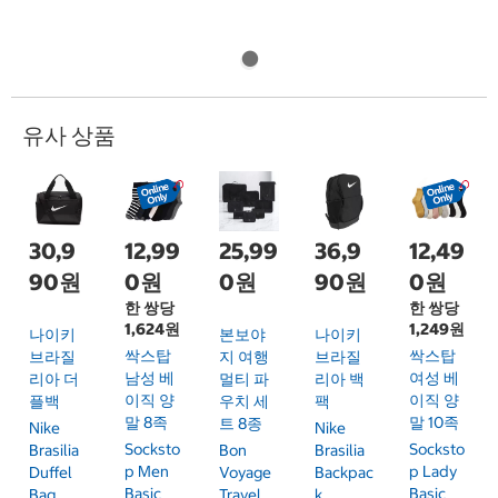
유사 상품
30,9
12,99
25,99
36,9
12,49
90원
0원
0원
90원
0원
한 쌍당
한 쌍당
1,624원
1,249원
나이키
본보야
나이키
싹스탑
싹스탑
브라질
지 여행
브라질
남성 베
여성 베
리아 더
멀티 파
리아 백
이직 양
이직 양
플백
우치 세
팩
말 8족
말 10족
트 8종
Nike
Nike
Socksto
Socksto
Brasilia
Bon
Brasilia
P Men
P Lady
Duffel
Voyage
Backpac
Basic
Basic
Bag
Travel
K