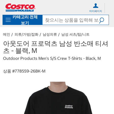
컨
메
텐
뉴
마이페이지
츠
로
카테고리 전체
로
바
바
로
보기
로
가
가
기
메인
의류/가방/잡화
남성의류
남성 셔츠/탑/니트
기
아웃도어 프로덕츠 남성 반소매 티셔
츠 - 블랙, M
Outdoor Products Men's S/S Crew T-Shirts - Black, M
상품 #
778559-26BK-M