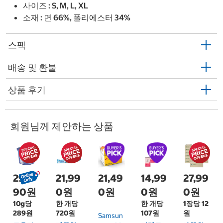
사이즈 : S, M, L, XL
소재 : 면 66%, 폴리에스터 34%
스펙
배송 및 환불
상품 후기
회원님께 제안하는 상품
29,9
21,99
21,49
14,99
27,99
90원
0원
0원
0원
0원
10g당
한 개당
한 개당
1장당 12
289원
720원
107원
원
Samsun