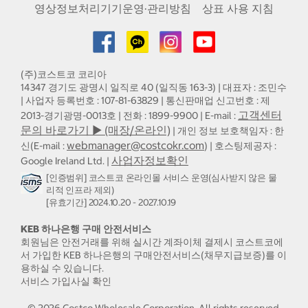
영상정보처리기기운영·관리방침
상표 사용 지침
(주)코스트코 코리아
14347 경기도 광명시 일직로 40 (일직동 163-3) | 대표자 : 조민수
| 사업자 등록번호 : 107-81-63829 | 통신판매업 신고번호 : 제
고객센터
2013-경기광명-0013호 | 전화 : 1899-9900 | E-mail :
문의 바로가기 ▶ (매장/온라인)
| 개인 정보 보호책임자 : 한
webmanager@costcokr.com
신(E-mail :
) | 호스팅제공자 :
사업자정보확인
Google Ireland Ltd. |
[인증범위] 코스트코 온라인몰 서비스 운영(심사받지 않은 물
리적 인프라 제외)
[유효기간] 2024.10.20 - 2027.10.19
KEB 하나은행 구매 안전서비스
회원님은 안전거래를 위해 실시간 계좌이체 결제시 코스트코에
서 가입한 KEB 하나은행의 구매안전서비스(채무지급보증)를 이
용하실 수 있습니다.
서비스 가입사실 확인