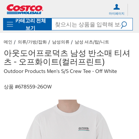
컨
메
텐
뉴
마이페이지
츠
로
카테고리 전체
로
바
바
로
보기
로
가
가
기
메인
의류/가방/잡화
남성의류
남성 셔츠/탑/니트
기
아웃도어프로덕츠 남성 반소매 티셔
츠 - 오프화이트(컬러프린트)
Outdoor Products Men's S/S Crew Tee - Off White
상품 #
678559-26OW