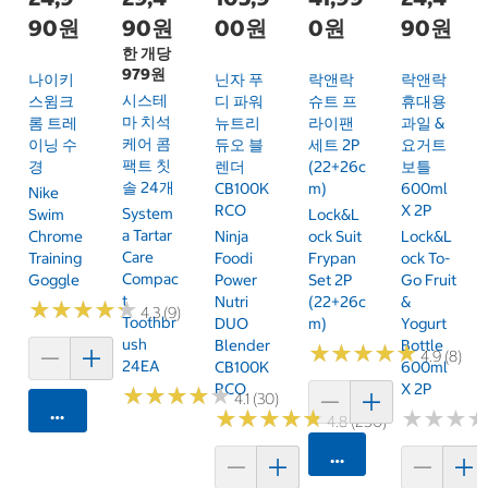
90원
90원
00원
0원
90원
한 개당
979원
나이키
닌자 푸
락앤락
락앤락
시스테
스윔크
디 파워
슈트 프
휴대용
마 치석
롬 트레
뉴트리
라이팬
과일 &
케어 콤
이닝 수
듀오 블
세트 2P
요거트
팩트 칫
경
렌더
(22+26c
보틀
솔 24개
CB100K
M)
600ml
Nike
RCO
X 2P
System
Swim
Lock&L
A Tartar
Chrome
Ninja
Ock Suit
Lock&L
Care
Training
Foodi
Frypan
Ock To-
Compac
Goggle
Power
Set 2P
Go Fruit
T
Nutri
(22+26c
&
★
★
★
★
★
★
★
★
★
★
4.3 (9)
Toothbr
DUO
M)
Yogurt
Ush
Blender
Bottle
★
★
★
★
★
★
★
★
★
★
4.9 (8)
24EA
CB100K
600ml
RCO
X 2P
★
★
★
★
★
★
★
★
★
★
4.1 (30)
카트에 담기
★
★
★
★
★
★
★
★
★
★
★
★
★
★
★
★
4.8 (250)
카트에 담기