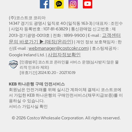
(주)코스트코 코리아
14347 경기도 광명시 일직로 40 (일직동 163-3) | 대표자 : 조민수
| 사업자 등록번호 : 107-81-63829 | 통신판매업 신고번호 : 제
고객센터
2013-경기광명-0013호 | 전화 : 1899-9900 | E-mail :
문의 바로가기 ▶ (매장/온라인)
| 개인 정보 보호책임자 : 한
webmanager@costcokr.com
신(E-mail :
) | 호스팅제공자 :
사업자정보확인
Google Ireland Ltd. |
[인증범위] 코스트코 온라인몰 서비스 운영(심사받지 않은 물
리적 인프라 제외)
[유효기간] 2024.10.20 - 2027.10.19
KEB 하나은행 구매 안전서비스
회원님은 안전거래를 위해 실시간 계좌이체 결제시 코스트코에
서 가입한 KEB 하나은행의 구매안전서비스(채무지급보증)를 이
용하실 수 있습니다.
서비스 가입사실 확인
©
2026
Costco Wholesale Corporation.
All rights reserved.