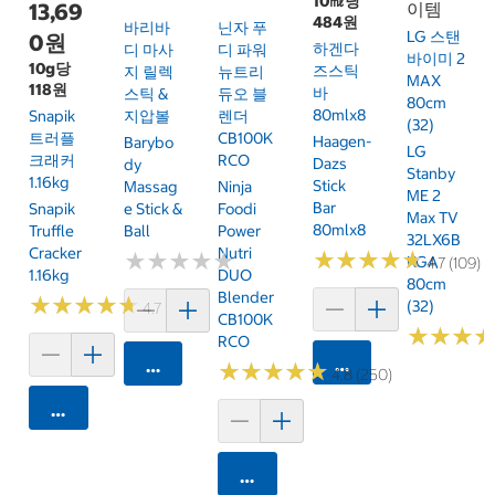
10㎖당
13,69
이템
484원
바리바
닌자 푸
LG 스탠
0원
하겐다
디 마사
디 파워
바이미 2
10g당
즈스틱
지 릴렉
뉴트리
MAX
118원
바
스틱 &
듀오 블
80cm
80mlx8
Snapik
지압볼
렌더
(32)
트러플
CB100K
Haagen-
Barybo
LG
크래커
RCO
Dazs
Dy
Stanby
1.16kg
Stick
Massag
Ninja
ME 2
Bar
Snapik
E Stick &
Foodi
Max TV
80mlx8
Truffle
Ball
Power
32LX6B
Cracker
Nutri
★
★
★
★
★
★
★
★
★
★
★
★
★
★
★
★
★
★
★
★
KGA
4.7 (109)
1.16kg
DUO
80cm
Blender
★
★
★
★
★
★
★
★
★
★
(32)
4.7 (159)
CB100K
★
★
★
★
★
★
RCO
카트에 담기
카트에 담기
★
★
★
★
★
★
★
★
★
★
4.8 (250)
카트에 담기
카트에 담기