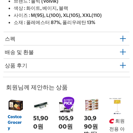
브랜드 : 볼빅 (Volvik)
색상 : 화이트, 베이지, 블랙
사이즈 : M(95), L(100), XL(105), XXL(110)
소재 : 폴레에스터 87%, 폴리우레탄 13%
스펙
배송 및 환불
상품 후기
회원님께 제안하는 상품
Costco
51,90
105,9
30,9
회원
Grocer
0원
00원
90원
y
전용 아