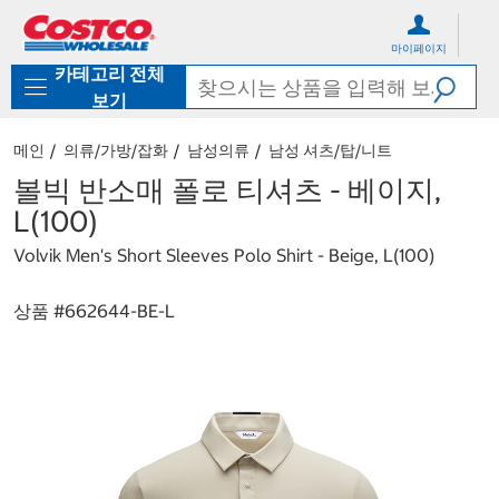
컨
메
텐
뉴
마이페이지
츠
로
카테고리 전체
로
바
바
로
보기
로
가
가
기
메인
의류/가방/잡화
남성의류
남성 셔츠/탑/니트
기
볼빅 반소매 폴로 티셔츠 - 베이지,
L(100)
Volvik Men's Short Sleeves Polo Shirt - Beige, L(100)
상품 #
662644-BE-L