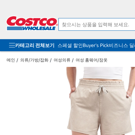
컨
메
텐
뉴
츠
로
로
바
바
로
로
가
가
기
기
카테고리 전체보기
스페셜 할인
Buyer's Pick
비즈니스 
메인
의류/가방/잡화
여성의류
여성 홈웨어/잠옷