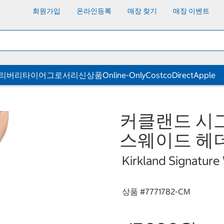
회원가입
온라인등록
매장 찾기
매장 이벤트
딜리버리
타이어
그로서리
신상품
Online-Only
CostcoDirect
Apple
커클랜드 시그
스웨이드 헤
Kirkland Signatur
상품 #
7771782-CM