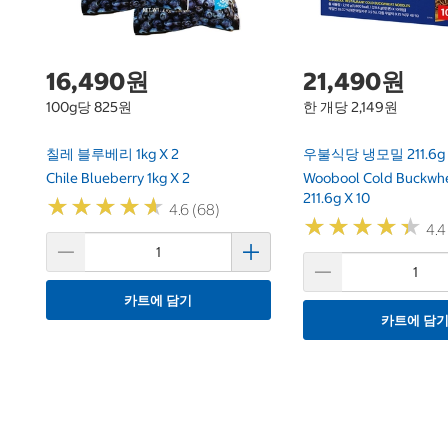
16,490원
21,490원
100g당 825원
한 개당 2,149원
칠레 블루베리 1kg X 2
우불식당 냉모밀 211.6g 
Chile Blueberry 1kg X 2
Woobool Cold Buckwh
211.6g X 10
★
★
★
★
★
★
★
★
★
★
4.6 (68)
★
★
★
★
★
★
★
★
★
★
4.4
카트에 담기
카트에 담