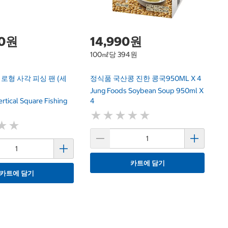
00원
14,990원
100㎖당 394원
 세로형 사각 피싱 팬 (세
정식품 국산콩 진한 콩국950ML X 4
Jung Foods Soybean Soup 950ml X
rtical Square Fishing
4
★
★
★
★
★
★
★
★
★
★
★
★
★
★
카트에 담기
카트에 담기