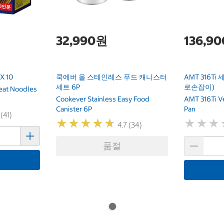
32,990원
136,9
X 10
쿡에버 올 스테인레스 푸드 캐니스터
AMT 316Ti
세트 6P
로손잡이)
eat Noodles
Cookever Stainless Easy Food
AMT 316Ti Ve
Canister 6P
Pan
 (41)
★
★
★
★
★
★
★
★
★
★
★
★
★
★
★
★
4.7 (34)
품절
기