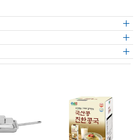
1
M
라
Ma
Ch