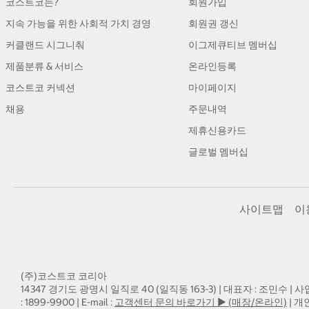
코스트코는?
회원가입
지속 가능을 위한 사회적 가치 경영
회원권 갱신
커클랜드 시그니춰
이그제큐티브 멤버십
제품분류 & 서비스
온라인등록
코스트코 커넥션
마이페이지
채용
주문내역
제휴신용카드
글로벌 멤버십
사이트맵
이
(주)코스트코 코리아
14347 경기도 광명시 일직로 40 (일직동 163-3) | 대표자 : 조민수 | 사
: 1899-9900 | E-mail :
고객센터 문의 바로가기 ▶ (매장/온라인)
| 개