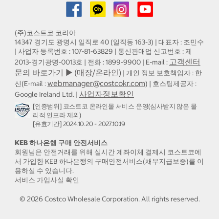
(주)코스트코 코리아
14347 경기도 광명시 일직로 40 (일직동 163-3) | 대표자 : 조민수
| 사업자 등록번호 : 107-81-63829 | 통신판매업 신고번호 : 제
고객센터
2013-경기광명-0013호 | 전화 : 1899-9900 | E-mail :
문의 바로가기 ▶ (매장/온라인)
| 개인 정보 보호책임자 : 한
webmanager@costcokr.com
신(E-mail :
) | 호스팅제공자 :
사업자정보확인
Google Ireland Ltd. |
[인증범위] 코스트코 온라인몰 서비스 운영(심사받지 않은 물
리적 인프라 제외)
[유효기간] 2024.10.20 - 2027.10.19
KEB 하나은행 구매 안전서비스
회원님은 안전거래를 위해 실시간 계좌이체 결제시 코스트코에
서 가입한 KEB 하나은행의 구매안전서비스(채무지급보증)를 이
용하실 수 있습니다.
서비스 가입사실 확인
©
2026
Costco Wholesale Corporation.
All rights reserved.