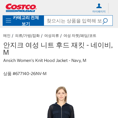
컨
메
텐
뉴
마이페이지
츠
로
카테고리 전체
로
바
바
로
보기
로
가
가
기
메인
의류/가방/잡화
여성의류
여성 자켓/패딩/코트
기
안지크 여성 니트 후드 재킷 - 네이비,
M
Ansich Women's Knit Hood Jacket - Navy, M
상품 #
677140-26NV-M