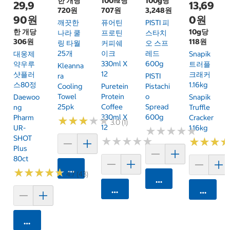
한 개당
100㎖당
100g당
29,9
13,69
720원
707원
3,248원
90원
0원
깨끗한
퓨어틴
PISTI 피
한 개당
10g당
나라 쿨
프로틴
스타치
306원
118원
링 타월
커피쉐
오 스프
25개
이크
레드
대웅제
Snapik
330ml X
600g
약우루
트러플
Kleanna
12
샷플러
크래커
Ra
PISTI
스80정
1.16kg
Cooling
Puretein
Pistachi
Towel
Protein
O
Daewoo
Snapik
25pk
Coffee
Spread
Ng
Truffle
330ml X
600g
Pharm
Cracker
★
★
★
★
★
★
★
★
★
★
3.0 (1)
12
UR-
1.16kg
★
★
★
★
★
★
★
★
★
★
SHOT
★
★
★
★
★
★
★
★
★
★
★
★
★
★
★
★
Plus
80ct
카트에 담기
★
★
★
★
★
★
★
★
★
★
4.7 (43)
카트에 담기
카트에 담기
카트에 
카트에 담기